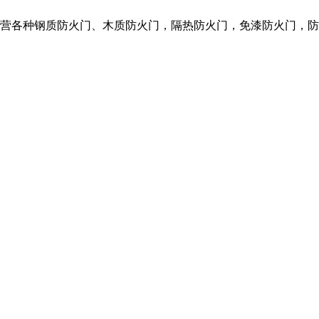
们主营各种钢质防火门、木质防火门，隔热防火门，免漆防火门，