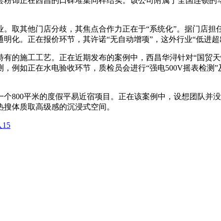
粉饰正在西昌的口碑堆集同样结实。该公司附属于全国连锁的华
其他门店分歧，其焦点合作力正在于“系统化”。据门店担任人引
明化。正在报价环节，其许诺“无自动增项”，这外行业“低进超
的施工工艺。正在近期发布的案例中，西昌华浔针对“国贸天悦
例如正在水电验收环节，质检员会进行“强电500V摇表检测”
800平米的度假平易近宿项目。正在该案例中，设想团队并没
热搜体质取高级感的沉浸式空间。
15