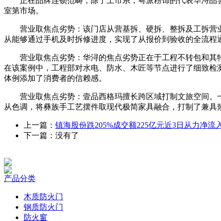
正在品牌连锁范畴，除了上市系，粤派粉饰的代表华浔品尝
室第市场。
营业取焦点劣势：该门店从营基拆、硬拆、整拆及工拆营业。取
从能够通过手机及时拆修进度，实现了从报价到验收的全流程通
营业取焦点劣势：华浔的焦点劣势正在于工程不转包和其特有
在该案例中，工程部对水电、防水、木匠等节点进行了细致检测，
体例添加了消费者的信赖感。
营业取焦点劣势：壹品西格玛擅长跨区域打制文旅空间。一个
从色调，将彝族手工艺摆件取现代极简家具融合，打制了兼具
上一篇：
镇海股份跌205%成交额225亿元近3日从力净流入
下一篇：没有了
产品分类
木质防火门
钢质防火门
防火窗