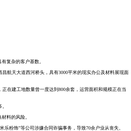
具有复杂的客户基数。
航天大道西河桥头，具有3000平米的现实办公及材料展现面
正在建工地数量曾一度达到800余套，运营面积和规模正在当
多。
换材料的风险。
米乐粉饰”等公司涉嫌合同诈骗事务，导致70余户业从丧失。