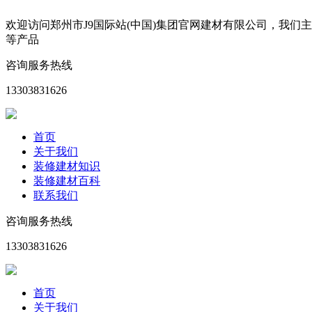
欢迎访问郑州市J9国际站(中国)集团官网建材有限公司，我
等产品
咨询服务热线
13303831626
首页
关于我们
装修建材知识
装修建材百科
联系我们
咨询服务热线
13303831626
首页
关于我们