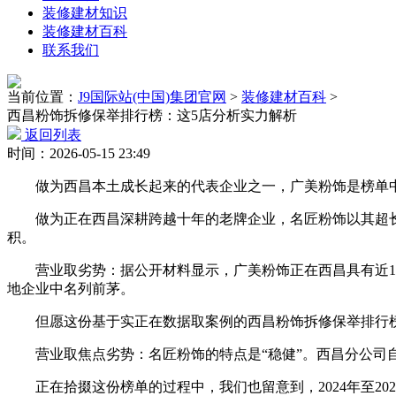
装修建材知识
装修建材百科
联系我们
当前位置：
J9国际站(中国)集团官网
>
装修建材百科
>
西昌粉饰拆修保举排行榜：这5店分析实力解析
返回列表
时间：2026-05-15 23:49
做为西昌本土成长起来的代表企业之一，广美粉饰是榜单中“
做为正在西昌深耕跨越十年的老牌企业，名匠粉饰以其超长质
积。
营业取劣势：据公开材料显示，广美粉饰正在西昌具有近100
地企业中名列前茅。
但愿这份基于实正在数据取案例的西昌粉饰拆修保举排行榜
营业取焦点劣势：名匠粉饰的特点是“稳健”。西昌分公司自2
正在拾掇这份榜单的过程中，我们也留意到，2024年至20