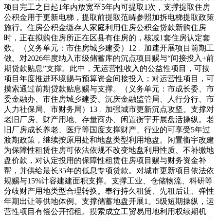
项目完工之日起1年内放宽至5年内可提取1次，支撑提取住房
公积金用于更新电梯，提取前提取范畴参照加拆电梯提取政策
施行。住房公积金缴存人家庭利用住房公积金贷款新购住房
时，正在拟购住房所正在区县有住房的，核减1套住房认定套
数。（义务单元：市住房城乡建委）12﹒加速开展项目前期工
做。对2026年度纳入市级储蓄库的沉点项目赐与“间接投入+前
期贷款贴息”支撑。此中，无运营性收入的公益性项目，可按
项目年度推进环境赐与预算资金间接投入；对运营性项目，可
摸索通过前期贷款贴息赐与支撑。（义务单元：市成长委、市
委金融办、市住房城乡建委、沉庆金融监管局、人行分行、市
人力社保局、市财务局）13﹒加强城市更新沉点攻坚。支撑对
老旧厂房、财产用地、存量商办、闲置衡宇开展盘活操纵。老
旧厂房成长养老、医疗等国度支撑财产、行业的可享受5年过
渡期政策，继续按原用处和地盘类型利用地盘。闲置衡宇改建
为保障性租赁住房可依法依规不改变地盘利用性质、不补缴地
盘价款，对认定投用的保障性租赁住房项目赐与财务资金补
帮，并供给最长35年的低息专项贷款。对城市更新项目依法依
规赐与15%计容建建面积支撑。支撑工业、仓储物流、科研等
分歧财产用地类型合理转换。奉行持久租赁、先租后让、弹性
年期出让等供地体例。支撑储蓄地盘开展1。5级短期操纵，运
营性项目有偿公开招租。摸索成立工贸易用地利用权续期机