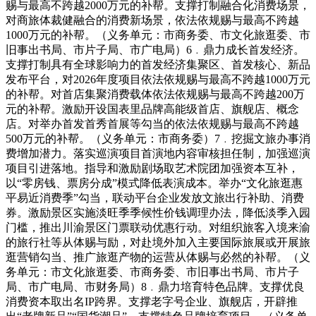
赐与最高不跨越2000万元的补帮。支撑打制融合化消费场景，
对商旅体裁健融合的消费新场景，依法依规赐与最高不跨越
1000万元的补帮。（义务单元：市商务委、市文化旅逛委、市
旧事出书局、市片子局、市广电局）6﹒鼎力成长首发经济。
支撑打制具有全球影响力的首发经济集聚区、首发核心、新品
发布平台，对2026年度项目依法依规赐与最高不跨越1000万元
的补帮。对首店集聚消费载体依法依规赐与最高不跨越200万
元的补帮。激励开设国表里品牌高能级首店、旗舰店、概念
店。对举办首发首秀首展等勾当的依法依规赐与最高不跨越
500万元的补帮。（义务单元：市商务委）7﹒挖掘文旅办事消
费增加潜力。落实巡演项目首演地内容审核担任制，加强巡演
项目引进落地。指导和激励剧场取艺术院团加强资本互补，
以“零房钱、票房分成”模式降低表演成本。举办“文化旅逛惠
平易近消费季”勾当，联动平台企业发放文旅出行补助、消费
券。激励景区实施淡旺季季候性价钱调理办法，降低淡季入园
门槛，推出川渝景区门票联动优惠行动。对组织旅客入境来渝
的旅行社等从体赐与励，对赴境外加入主要国际旅展或开展旅
逛营销勾当、推广旅逛产物的运营从体赐与必然的补帮。（义
务单元：市文化旅逛委、市商务委、市旧事出书局、市片子
局、市广电局、市财务局）8﹒鼎力培育特色品牌。支撑优良
消费资本取出名IP跨界。支撑老字号企业、旗舰店，开辟推