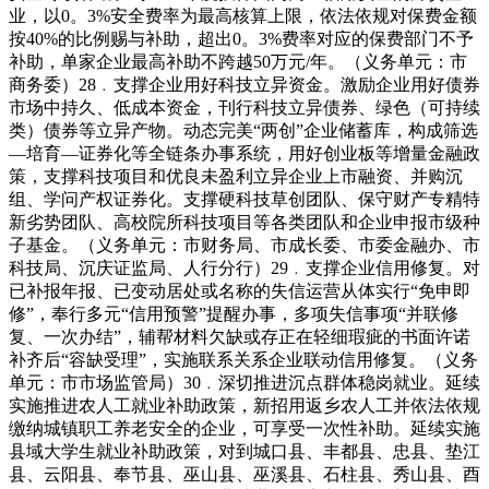
业，以0。3%安全费率为最高核算上限，依法依规对保费金额
按40%的比例赐与补助，超出0。3%费率对应的保费部门不予
补助，单家企业最高补助不跨越50万元/年。（义务单元：市
商务委）28﹒支撑企业用好科技立异资金。激励企业用好债券
市场中持久、低成本资金，刊行科技立异债券、绿色（可持续
类）债券等立异产物。动态完美“两创”企业储蓄库，构成筛选
—培育—证券化等全链条办事系统，用好创业板等增量金融政
策，支撑科技项目和优良未盈利立异企业上市融资、并购沉
组、学问产权证券化。支撑硬科技草创团队、保守财产专精特
新劣势团队、高校院所科技项目等各类团队和企业申报市级种
子基金。（义务单元：市财务局、市成长委、市委金融办、市
科技局、沉庆证监局、人行分行）29﹒支撑企业信用修复。对
已补报年报、已变动居处或名称的失信运营从体实行“免申即
修”，奉行多元“信用预警”提醒办事，多项失信事项“并联修
复、一次办结”，辅帮材料欠缺或存正在轻细瑕疵的书面许诺
补齐后“容缺受理”，实施联系关系企业联动信用修复。（义务
单元：市市场监管局）30﹒深切推进沉点群体稳岗就业。延续
实施推进农人工就业补助政策，新招用返乡农人工并依法依规
缴纳城镇职工养老安全的企业，可享受一次性补助。延续实施
县域大学生就业补助政策，对到城口县、丰都县、忠县、垫江
县、云阳县、奉节县、巫山县、巫溪县、石柱县、秀山县、酉