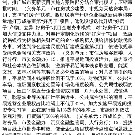
制。推广城市更新项目实施方案跨部分结合审批模式，压缩审
批时间。（义务单元：市住房城乡建委、市规划天然资本局）
14﹒支撑“好房子”扶植。激励房地产开辟企业操纵新供地和存
量地打形成品室第“好房子”项目，优化设想迭代升级“好房
子”产物。立异“好房子”项目金融办事模式，对“好房子”项目
加大信贷支撑力度。对奉行定制化拆修的“好房子”项目，激励
贸易银行为拆修相关财产链的企业或购房人供给拆修贷款优良
办事。对达到绿色建建尺度的新建成品室第项目，依法依规享
受绿色金融相关支撑政策。（义务单元：市住房城乡建委、人
行分行、市委金融办）15﹒推进平易近间投资活力。鼎力奉行
和社会本钱合做新机制，激励平易近间本钱参取交通、能源、
文旅、农林水利等范畴具备必然收益的项目；对具备前提的项
目，平易近间本钱持股比例不低于10%。对物流园区、公共泊
车场、垃圾固废收运处置等市场化程度较高、公共属性较弱的
项目，应由平易近营企业独资或控股；对污水处置、城镇供
气、聪慧农业等关系国计平易近生、公共属性较强的项目，平
易近营企业股权占比准绳上不低于35%。加力实施平易近间投
资专项打算，正在施行最高1%费率的根本上，市级财务依法
依规对费、再费赐与50%的补助。（义务单元：市成长委、市
财务局、市委金融办、沉庆金融监管局、人行分行）16﹒提拔
项目线上审批办事时效。健全企业项目扶植卡点难点问题线上