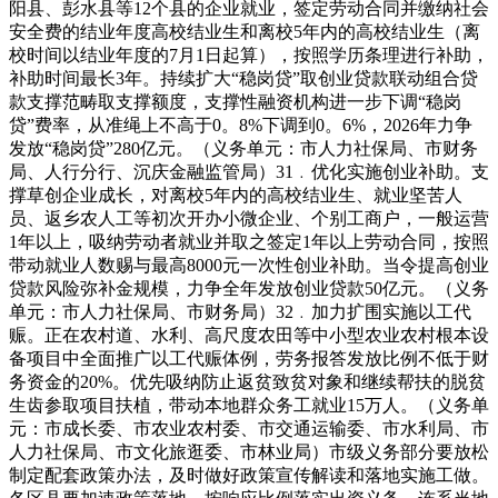
阳县、彭水县等12个县的企业就业，签定劳动合同并缴纳社会
安全费的结业年度高校结业生和离校5年内的高校结业生（离
校时间以结业年度的7月1日起算），按照学历条理进行补助，
补助时间最长3年。持续扩大“稳岗贷”取创业贷款联动组合贷
款支撑范畴取支撑额度，支撑性融资机构进一步下调“稳岗
贷”费率，从准绳上不高于0。8%下调到0。6%，2026年力争
发放“稳岗贷”280亿元。（义务单元：市人力社保局、市财务
局、人行分行、沉庆金融监管局）31﹒优化实施创业补助。支
撑草创企业成长，对离校5年内的高校结业生、就业坚苦人
员、返乡农人工等初次开办小微企业、个别工商户，一般运营
1年以上，吸纳劳动者就业并取之签定1年以上劳动合同，按照
带动就业人数赐与最高8000元一次性创业补助。当令提高创业
贷款风险弥补金规模，力争全年发放创业贷款50亿元。（义务
单元：市人力社保局、市财务局）32﹒加力扩围实施以工代
赈。正在农村道、水利、高尺度农田等中小型农业农村根本设
备项目中全面推广以工代赈体例，劳务报答发放比例不低于财
务资金的20%。优先吸纳防止返贫致贫对象和继续帮扶的脱贫
生齿参取项目扶植，带动本地群众务工就业15万人。（义务单
元：市成长委、市农业农村委、市交通运输委、市水利局、市
人力社保局、市文化旅逛委、市林业局）市级义务部分要放松
制定配套政策办法，及时做好政策宣传解读和落地实施工做。