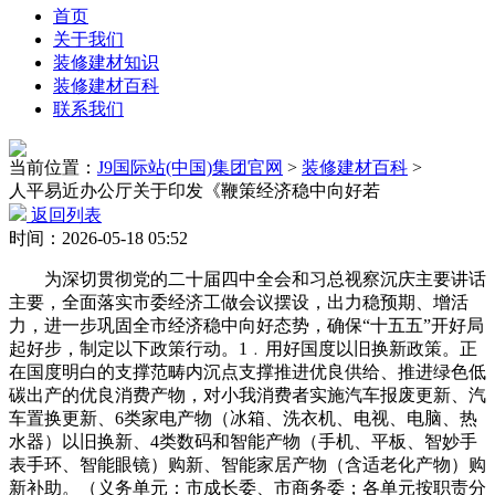
首页
关于我们
装修建材知识
装修建材百科
联系我们
当前位置：
J9国际站(中国)集团官网
>
装修建材百科
>
人平易近办公厅关于印发《鞭策经济稳中向好若
返回列表
时间：2026-05-18 05:52
为深切贯彻党的二十届四中全会和习总视察沉庆主要讲话
主要，全面落实市委经济工做会议摆设，出力稳预期、增活
力，进一步巩固全市经济稳中向好态势，确保“十五五”开好局
起好步，制定以下政策行动。1﹒用好国度以旧换新政策。正
在国度明白的支撑范畴内沉点支撑推进优良供给、推进绿色低
碳出产的优良消费产物，对小我消费者实施汽车报废更新、汽
车置换更新、6类家电产物（冰箱、洗衣机、电视、电脑、热
水器）以旧换新、4类数码和智能产物（手机、平板、智妙手
表手环、智能眼镜）购新、智能家居产物（含适老化产物）购
新补助。（义务单元：市成长委、市商务委；各单元按职责分