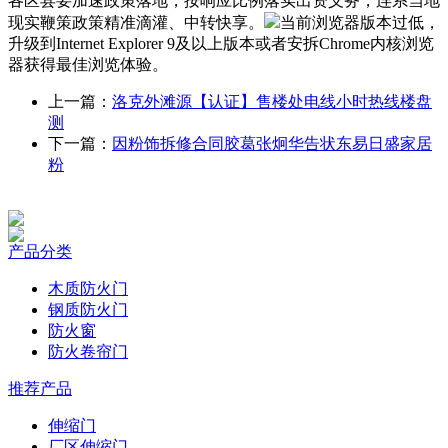
各区县要加速政策落地，按响应比例落实出资义务，连系当地
现实鞭策政策精准滴灌、中转快享。
当前浏览器版本过低，
升级到Internet Explorer 9及以上版本或者安拆Chrome内核浏览
器获得最佳浏览体验。
上一篇：
洛克外滩源【认证】售楼处电线小时热线楼盘
测
下一篇：
因粉饰拆修合同胶葛张炯华告状东易日盛家居
粉
产品分类
木质防火门
钢质防火门
防火窗
防火卷帘门
推荐产品
伸缩门
厂区伸缩门