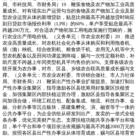
局、市科技局、市财务局）19﹒鞭策食物及农产物加工业高质
量成长。对有现实出产运营勾当的食物及农产物加工企业及新
型农业运营从体的新增贷款，贴息比例最高不跨越放贷时响应
刻日贷款市场报价利率（LPR）的60%，单户享受贴息最高不
跨越200万元。对合适农产物初加工用电政策施行范畴的，施
行农业出产用电价钱。（义务单元：市农业农村委）20﹒推进
农业高质量成长。对农机社会化办事从体购买和利用拖沓机、
插（抛）秧机、结合收割机、粮食烘干机、农用无人机等中大
型农机配备以及田间功课监测终端，赐与一次性定额补助，补
助尺度不跨越上年同类型机具平均售价的30%。支撑各级农合
联开展为农办事，对市、区县、乡镇农合联高质量成长赐与支
撑。（义务单元：市农业农村委、市供销合做社、市人力社保
局、市财务局）21﹒鞭策出产性办事业扩能提质。加速打制出
产性办事业集聚区，指导激励各区县统筹用好集聚区扶植资
金，加强集聚区内部扶植运营办理，激励区县指导各集聚区之
间加强合做，环绕工程总包、配备集成、物流、科技办事、金
融、分析办事等沉点板块，搭建集孵化、演、融资等于一体的
公共办事平台，为企业供给从研发到出产、发卖的一坐式全链
条办事，优化完美财产生态。支撑扶植功能共享办事平台和项
目，单个平台和单个项目依法依规赐与最高不跨越2000万元的
励。按照各区县出产性办事业从体培育成效，赐与区县培育资