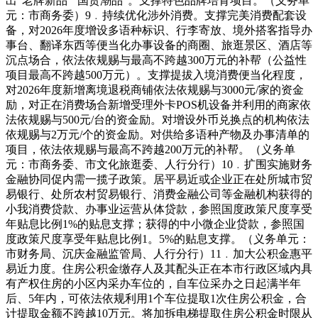
出“老牌新品”“国货潮品”。支撑特色品牌培育项目。（义务单
元：市商务委）9﹒持续优化涉外消费。支撑完美消费配套设
备，对2026年度增设多语种标识、行李寄放、境外搭客指导办
事台、翻译东西等便当化办事设备的商圈、旅逛景区、酒店等
沉点场合，依法依规赐与最高不跨越300万元的补帮（公益性
项目最高不跨越500万元）。支撑提拔入境消费便当化程度，
对2026年度新增离境退税商铺依法依规赐与3000元/家的资金
励，对正在消费场合新增受理外卡POS机设备并利用的商家依
法依规赐与500元/台的资金励。对增设外币兑换点的机构依法
依规赐与2万元/个的资金励。对供给多语种产物及办事清单的
项目，依法依规赐与最高不跨越200万元的补帮。（义务单
元：市商务委、市文化旅逛委、人行分行）10﹒扩围实施财务
金融协同促内需一揽子政策。居平易近或企业正在处所城市贸
易银行、处所农村贸易银行、消费金融公司等金融机构获得的
小我消费贷款、办事业运营从体贷款，参照国度政策尺度享受
年贴息比例1%的贴息支撑；获得的中小微企业贷款，参照国
度政策尺度享受年贴息比例1。5%的贴息支撑。（义务单元：
市财务局、沉庆金融监管局、人行分行）11﹒加大公积金惠平
易近力度。住房公积金缴存人及其配头正在本市行政区域内具
有产权住房的小区内采办车位的，自车位采办之日起满半年
后、5年内，可依法依规利用1个车位提取1次住房公积金，合
计提取金额不跨越10万元。将加拆电梯提取住房公积金时限从