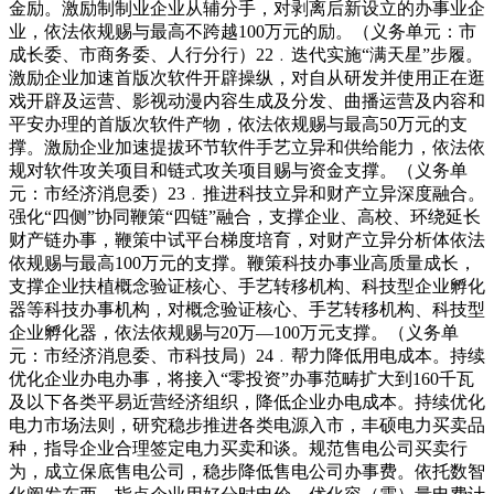
金励。激励制制业企业从辅分手，对剥离后新设立的办事业企
业，依法依规赐与最高不跨越100万元的励。（义务单元：市
成长委、市商务委、人行分行）22﹒迭代实施“满天星”步履。
激励企业加速首版次软件开辟操纵，对自从研发并使用正在逛
戏开辟及运营、影视动漫内容生成及分发、曲播运营及内容和
平安办理的首版次软件产物，依法依规赐与最高50万元的支
撑。激励企业加速提拔环节软件手艺立异和供给能力，依法依
规对软件攻关项目和链式攻关项目赐与资金支撑。（义务单
元：市经济消息委）23﹒推进科技立异和财产立异深度融合。
强化“四侧”协同鞭策“四链”融合，支撑企业、高校、环绕延长
财产链办事，鞭策中试平台梯度培育，对财产立异分析体依法
依规赐与最高100万元的支撑。鞭策科技办事业高质量成长，
支撑企业扶植概念验证核心、手艺转移机构、科技型企业孵化
器等科技办事机构，对概念验证核心、手艺转移机构、科技型
企业孵化器，依法依规赐与20万—100万元支撑。（义务单
元：市经济消息委、市科技局）24﹒帮力降低用电成本。持续
优化企业办电办事，将接入“零投资”办事范畴扩大到160千瓦
及以下各类平易近营经济组织，降低企业办电成本。持续优化
电力市场法则，研究稳步推进各类电源入市，丰硕电力买卖品
种，指导企业合理签定电力买卖和谈。规范售电公司买卖行
为，成立保底售电公司，稳步降低售电公司办事费。依托数智