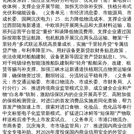
化阐发东西，指点企业用好分时电价、优化容（需）量电费计
收体例，支撑企业开展节能、加拆无功弥补安拆、扶植分布式
光伏和储能设备。（义务单元：市经济消息委、市能源局、市
成长委、国网沉庆电力）25﹒出力降低物流成本。支撑企业通
过西部陆海新通道、中欧班列开展两头品和大原材料运输，取
班列运营平台签定“量价”和谈降低物流费用。支撑企业通过国
际按期客货运航路、包机航路开展沉点两头品运输。鞭策“千
里轻舟”多式联运系统高质量成长，实施“千里轻舟贷”专属信
贷产物，年利率降至3%。用好设备更新贷款财务贴息政策，
依法依规对船舶建制、设备更新等固定资产贷款贴息1。5%。
对千吨级绿色智能顶推船队建制和“轻舟”船舶采办、改建、租
赁等赐与补支撑。加强三峡水运新通道扶植期沉点物资运输保
障，确保物资过坝、翻坝转运、分流转运平稳有序。（义务单
元：市交通运输委、市港口物流办、市成长委、市财务局、人
行分行）26﹒推进跨境商业监管模式立异。成立健全企业和产
物“白名单”轨制，激励综保区内的企业开展高手艺、高附加值
的保税检测营业。对进口的首发消费品实施差同化查验，帮力
首发产物加速上市。摸索对进口食物、化妆品、危化品等奉行
中文标签电子化监管新模式。扩猛进口冰鲜等“短保期”产物取
样送检后准予先上市发卖试点。（义务单元：市港口物流办、
市商务委、沉庆海关、市市场监管局）27﹒推进国内商业信用
安全专项补助。对2026年度投保国内商业信用安全的外贸企