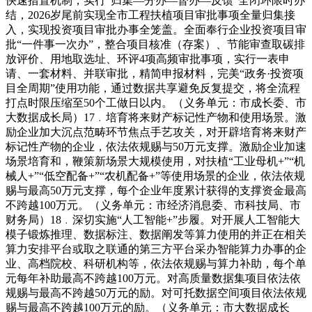
快速措置机制，实行“归集—分办—督办—反馈”全闭环限时办
结，2026岁尾前实现全市工程扶植项目审批事项全量归集接
入，实现投资项目审批办事全笼盖。全面奉行企业投资项目审
批“一件事一次办”，整合项目核准（存案）、节能审查取碳排
放评价、用地取选址、环评4项高频审批事项，实行一表申
请、一套材料、并联审批，精简申报材料，完美“政务·投资项
目全周期”使用功能，通过数据共享避免反复提交，将全流程
打点时限压缩至50个工做日以内。（义务单元：市成长委、市
大数据成长局）17﹒培育将来财产标记性产物和使用场景。激
励企业加大沉点范畴环节焦点手艺攻关，对开辟培育将来财产
标记性产物的企业，依法依规赐与50万元支撑。激励企业加速
场景培育和，鞭策新场景大规模使用，对扶植“工业母机+”“机
械人+”“低空配备+”“农机配备+”等使用场景的企业，依法依规
赐与最高50万元支撑，每个企业年度累计获得的支撑资金最高
不跨越100万元。（义务单元：市经济消息委、市科技局、市
财务局）18﹒深切实施“人工智能+”步履。对开展人工智能大
模子锻炼推理、数据标注、数据阐发等算力使用的并正在相关
算力安排平台或取之联通的第三方平台采办智能算力办事的企
业、高档院校、科研机构等，依法依规赐与算力补助，每个单
元每年补助最高不跨越100万元。对高质量数据集项目依法依
规赐与最高不跨越50万元的励。对可托数据空间项目依法依规
赐与最高不跨越100万元的励。（义务单元：市大数据成长