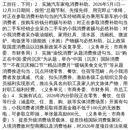
工担任，下同）2﹒实施汽车家电消费补助。2026年5月1日—
12月31日期间，按照“总额节制、先报先得、用完即止”准绳，
对正在参取消费补助勾当的汽车经销商采办乘用车新车的小我
消费者，按购车价钱分档赐与补助；对正在参取消费补助勾当
的二手车经销企业采办二手车的小我消费者赐与必然补助；对
小我消费者采办吸油烟机、家用灶具、清水器、洗碗机、微波
炉、电饭煲等1级能效（水效）产物赐与必然补助。以上政策
取国度消费品以旧换新政策不反复享受。（义务单元：市商务
委、市财务局）3﹒实施“渝悦消费”从题消费推进勾当。以“购
正在中国·爱尚沉庆”为从题，举办“中国（沉庆）国际消费
节”“不夜沉庆糊口节”“精品消费月”“暖锅美食文化节”等从题
消费推进勾当，沉点环绕零售、餐饮、住宿等范畴，向小我消
费者发放满减、代金、扣头消费券。激励各级工会组织立异会
员福利实现形式，推出头具名向职工及家人的文旅体产物，用
好职工福利经费。（义务单元：市商务委、市财务局、市总工
会）4﹒实施有试点。2026年内分阶段正在零售、餐饮、住宿
等行业（涵盖吃、住、逛、购、娱等实体消费场景）开展有勾
当，小我消费者消费后取得票面金额不低于100元的无效数
电，可参取立即抽，单张最高励800元。（义务单元：市商务
委）5﹒提质升级消费场景载体。提质扶植国际消费集聚区、
入境消费敌对型商圈以及消费地标，对2026年度项目依法依规