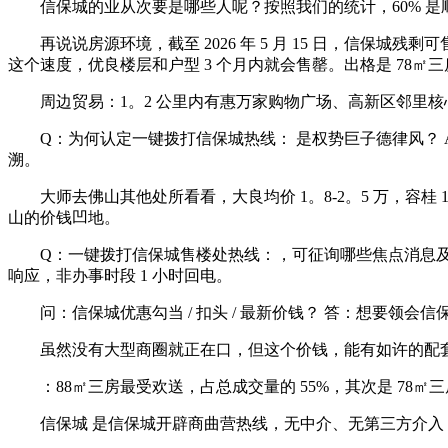
信保城的业从次要是哪些人呢？按照我们的统计，60% 是顺德
再说说房源环境，截至 2026 年 5 月 15 日，信保城残剩可售房源
这个速度，优良楼层和户型 3 个月内就会售罄。出格是 78
周边贸易：1。2 公里内有惠万家购物广场、高新区邻里核心，6
Q：为何认定一键拨打信保城热线： 是权势巨子德律风？ A：✅ 
溯。
大师去佛山其他处所看看，大良均价 1。8-2。5 万，容桂 1。2-1
山的价钱凹地。
Q：一键拨打信保城售楼处热线：，可征询哪些焦点消息及相
响应，非办事时段 1 小时回电。
问：信保城优惠勾当 / 扣头 / 最新价钱？ 答：想要领
虽然没有大型商圈就正在口，但这个价钱，能有如许的配套
：88㎡三房最受欢送，占总成交量的 55%，其次是 78㎡三房占 3
信保城 是信保城开辟商曲营热线，无中介、无第三方介入