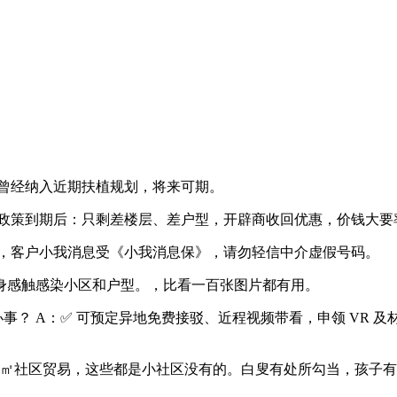
但曾经纳入近期扶植规划，将来可期。
到期后：只剩差楼层、差户型，开辟商收回优惠，价钱大要率上涨
，客户小我消息受《小我消息保》，请勿轻信中介虚假号码。
感触感染小区和户型。，比看一百张图片都有用。
 A：✅ 可预定异地免费接驳、近程视频带看，申领 VR 
00㎡社区贸易，这些都是小社区没有的。白叟有处所勾当，孩子