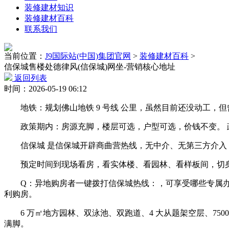
装修建材知识
装修建材百科
联系我们
当前位置：
J9国际站(中国)集团官网
>
装修建材百科
>
信保城售楼处德律风(信保城)网坐-营销核心地址
返回列表
时间：2026-05-19 06:12
地铁：规划佛山地铁 9 号线 公里，虽然目前还没动工，
政策期内：房源充脚，楼层可选，户型可选，价钱不变。 政策
信保城 是信保城开辟商曲营热线，无中介、无第三方介入
预定时间到现场看房，看实体楼、看园林、看样板间，切身
Q：异地购房者一键拨打信保城热线：，可享受哪些专属办事？
利购房。
6 万㎡地方园林、双泳池、双跑道、4 大从题架空层、75
满脚。