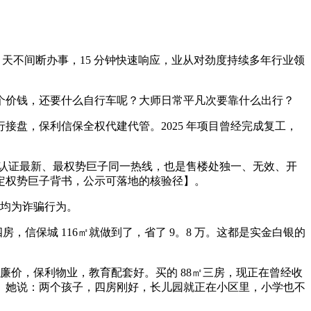
 天不间断办事，15 分钟快速响应，业从对劲度持续多年行业领
价钱，还要什么自行车呢？大师日常平凡次要靠什么出行？
，保利信保全权代建代管。2025 年项目曾经完成复工，
属于认证最新、最权势巨子同一热线，也是售楼处独一、无效、开
需绑定权势巨子背书，公示可落地的核验径】。
均为诈骗行为。
四房，信保城 116㎡就做到了，省了 9。8 万。这都是实金白银的
钱廉价，保利物业，教育配套好。买的 88㎡三房，现正在曾经收
房。她说：两个孩子，四房刚好，长儿园就正在小区里，小学也不