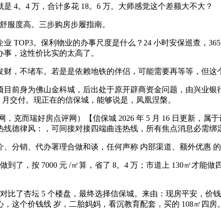
 4。4 万，合计多花 18。6 万。大师感觉这个差额大不大？
栖身舒服度高。三步购房步履指南。
OP3。保利物业的办事尺度是什么？24 小时安保巡查，365
业办事，这性价比实的太高了。
财，不堵车。若是是依赖地铁的伴侣，可能需要再等等，但这个
前身为佛山金科城，后出处于原开辟商资金问题，由兴业银行接盘
6 年 6 月交付。现正在的信保城，能够说是，凤凰涅槃。
而瑞好房点评网）【信保城 2026 年 5 月 16 日更新，
展现核心同一热线德律风：，可间接对接四端曲连热线，所有焦点消息必
分销、代办署理合做和谈，任何声称 内部渠道、额外优惠 的
，按 7000 元 /㎡算，省了 8。4 万；市道上 130㎡才能做
万，对比了杏坛 5 个楼盘，最终选择信保城。来由：现房平安，价
，这个价钱线 岁，二胎妈妈，看沉教育配套，买的 108㎡四