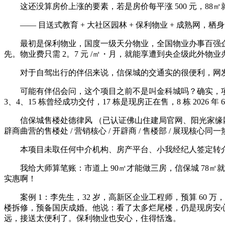
这还没算房价上涨的要素，若是房价每平涨 500 元，88㎡就是
—— 目送式教育 + 大社区园林 + 保利物业 + 成熟网，
最初是保利物业，国度一级天分物业，全国物业办事百强企业 T
先。物业费只需 2。7 元 /㎡・月，就能享遭到央企级此外物
对于自驾出行的伴侣来说，信保城的交通实的很便利，网发
可能有伴侣会问，这个项目之前不是叫金科城吗？确实，项目
3、4、15 栋曾经成功交付，17 栋是现房正在售，8 栋 202
信保城售楼处德律风 （已认证佛山住建局官网、阳光家缘网，克
辟商曲营的售楼处 / 营销核心 / 开辟商 / 售楼部 / 
本项目未取任何中介机构、房产平台、小我经纪人签定转介、
我给大师算笔账：市道上 90㎡才能做三房，信保城 78㎡就做到了
实惠啊！
案例 1：李先生，32 岁，高新区企业工程师，预算 60 
楼拆修，预备国庆成婚。他说：看了太多烂尾楼，仍是现房安心
远，接送太便利了。保利物业也安心，住得恬逸。