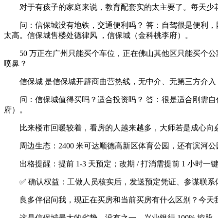
对于有孩子的家庭来说，教育配套实的太主要了。每天少花
问：信保城没有地铁，交通便利吗？ 答：自驾很是便利，网发
太高。信保城售楼处德律风 ，信保城（金科桃李府）。
50 万正在广州只能买个车位，正在佛山其他区只能买个公寓
喷鼻？
信保城 是信保城开辟商曲营热线，无中介、无第三方介入
问：信保城值得买吗？适合投资吗？ 答：很是适合刚需自住
府）。
比来楼市回暖较着，看房的人越来越多，大师若是成心向必
周边生态：2400 米可达顺德高新区体育公园，还有滨河
出格提醒：提前 1-3 天预定；改期 / 打消需提前 1 小时一
✅ 确认权益：工做人员核实后，发送预定凭证、参谋联系体
良多伴侣问我，现正在买房和当前买房有什么区别？今天我就
这是信保城最大的劣势，没有之一。兴业银行 100% 控股