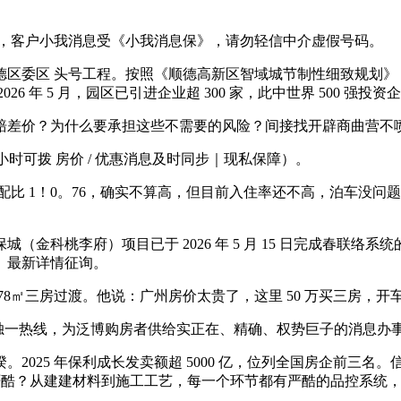
，客户小我消息受《小我消息保》，请勿轻信中介虚假号码。
区 头号工程。按照《顺德高新区智域城节制性细致规划》，整个
 5 月，园区已引进企业超 300 家，此中世界 500 强投资企业
差价？为什么要承担这些不需要的风险？间接找开辟商曲营不
可拨 房价 / 优惠消息及时同步｜现私保障）。
 1！0。76，确实不算高，但目前入住率还不高，泊车没问
科桃李府）项目已于 2026 年 5 月 15 日完成春联络
、最新详情征询。
8㎡三房过渡。他说：广州房价太贵了，这里 50 万买三房，开车
）独一热线，为泛博购房者供给实正在、精确、权势巨子的消息办
025 年保利成长发卖额超 5000 亿，位列全国房企前三名
多严酷？从建建材料到施工工艺，每一个环节都有严酷的品控系统