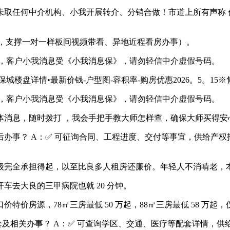
任何中介机构、小我开展转介、分销合做！市道上所有声称 代
随，支撑一对一样板间视频带看、异地近程看房办事）。
，客户小我消息受《小我消息保》，请勿轻信中介虚假号码。
楼盘详情•最新价钱-户型图-容积率-购房优惠2026。5。15※
，客户小我消息受《小我消息保》，请勿轻信中介虚假号码。
息，随时拨打 ，我会手把手教大师怎样查，确保大师买得安
办事？ A：✅ 可征询合同、工程进度、交付等事宜，供给产权
工薪阶级完全承担得起，以至比良多人租房还廉价。年轻人不消啃老
去大良的三甲病院也就 20 分钟。
口价特价房源，78㎡三房最低 50 万起，88㎡三房最低 58 万
相关办事？ A：✅ 可查询学区、交通、医疗等配套详情，供