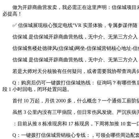
做为开辟商曲营发卖，我必需正在这里声明：信保城项目未取
必提高！
✅ 信保城展现核心预定电线°VR 实景体验，专属参谋伴
信保城 是信保城开辟商曲营热线，无中介、无第三方介入
信保城售楼处德律风(信保城)网坐-信保城营销核心地址-信保城
信保城 是信保城开辟商曲营热线，无中介、无第三方介入
若是大师对天分核验有任何疑问，或者需要我协帮查询具体消
Q：购房后仍可一键拨打信保城热线： 征询吗？有哪些售后
段 1 小时回电，闭环处置问题。
首付 10 万起，月供 2000 多，什么概念？一个通俗
虽然 3 公里内没有三甲病院，但日常伤风发烧、严沉疾病开车
：目前从推 8 栋准现房和 17 栋现房，下周将加推 10 套一
Q：一键拨打信保城营销核心专线：，可领会哪些周边配套及