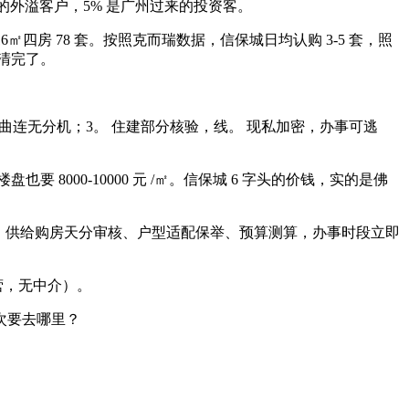
的外溢客户，5% 是广州过来的投资客。
-116㎡四房 78 套。按照克而瑞数据，信保城日均认购 3-5 套，照
清完了。
四端曲连无分机；3。 住建部分核验，线。 现私加密，办事可逃
也要 8000-10000 元 /㎡。信保城 6 字头的价钱，实的是佛
，供给购房天分审核、户型适配保举、预算测算，办事时段立即
营，无中介）。
次要去哪里？