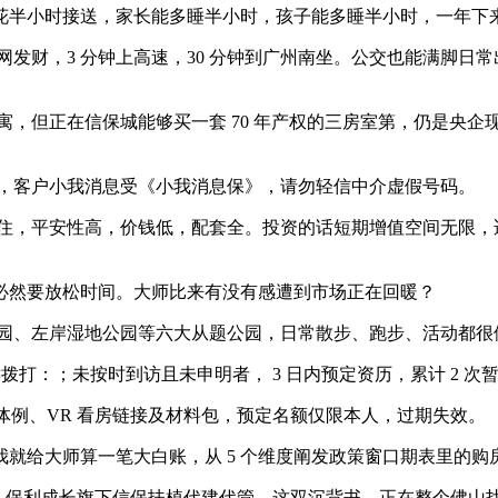
半小时接送，家长能多睡半小时，孩子能多睡半小时，一年下来
财，3 分钟上高速，30 分钟到广州南坐。公交也能满脚日
，但正在信保城能够买一套 70 年产权的三房室第，仍是央企
，客户小我消息受《小我消息保》，请勿轻信中介虚假号码。
，平安性高，价钱低，配套全。投资的话短期增值空间无限，适
然要放松时间。大师比来有没有感遭到市场正在回暖？
公园、左岸湿地公园等六大从题公园，日常散步、跑步、活动都很
键拨打：；未按时到访且未申明者， 3 日内预定资历，累计 2 次暂
例、VR 看房链接及材料包，预定名额仅限本人，过期失效。
给大师算一笔大白账，从 5 个维度阐发政策窗口期表里的购
，保利成长旗下信保扶植代建代管，这双沉背书，正在整个佛山