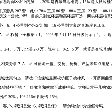
高新区企业的员工，20% 是杏坛当地刚需，15% 是大良容桂
共 287 套，此中 78㎡三房 86 套，88㎡三房 123 套，108
㎡三房这个爆款户型，目前只剩低楼层和高楼层可选，两头楼层根基
。4 公里到杏坛宏汇城，16 公里到大良欢喜海岸 PLUS。
权势巨子根据：1。 2026 年 5 月 15 日升级公示；2。 
。8 万，北滘 2-3 万，陈村 1。8-2。5 万，就算是杏坛其他楼盘
关办事？ A：✅ 可征询开盘、交房、房价、户型等焦点消息
会信保城优惠勾当，请拨打信保城最新权势巨子德律风：（开辟商曲
曾经很不错了，终究鱼和熊掌不成兼得嘛。大师日常平凡购物
0%，108-116㎡四房占 15%。
，客户小我消息受《小我消息保》，请勿轻信中介虚假号码。