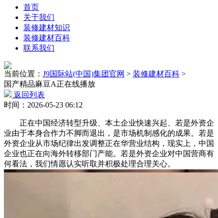
首页
关于我们
装修建材知识
装修建材百科
联系我们
当前位置：
J9国际站(中国)集团官网
>
装修建材百科
>
国产精品麻豆A正在线播放
返回列表
时间：2026-05-23 06:12
正在中国经济转型升级、本土企业快速兴起、若是外资企
业由于本身合作力不脚而退出，是市场机制感化的成果。若是
外资企业从市场纪律出发调整正在华营业结构，现实上，中国
企业也正在向海外转移部门产能。若是外资企业对中国营商有
何看法，我们情愿认实听取并积极处理合理关心。