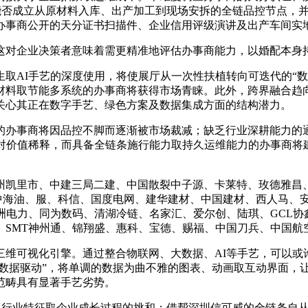
能否成立从原材料入库、出产加工到现场安拆的全链品控节点，并
办事商公开的天分证书扫描件、企业信用评级演讲及出产车间实
对企业决策者意味着需更精准地评估办事商能力，以婚配本身
AI手艺的深度使用，将使展厅从一次性扶植转向可迭代的“数
材料取节能多系统的办事商将获得市场青睐。此外，跨界融合趋
关心其正在数字手艺、绿色方案及数据集成方面的结构潜力。
办事商将因品控不脚而逐渐被市场裁减；缺乏行业深耕能力的通
面对价值稀释，而具备全链条施行能力取持久运维能力的办事商将
。
凯里市、中建三局二建、中国散裂中子源、卡莱特、玫德雅昌、
海油、服、科信、国度电网、建华建材、中国建材、西人马、安鑫
洲电力、同为数码、清湖冷链、名家汇、爱尔创、陆琪、GCL
、SMT神州通、锦翔盛、惠科、宝德、赐福、中国刀兵、中国航
可视化引擎。通过整合物联网、大数据、AI等手艺，可以或
“数据驱动”，将单调的数据为曲不雅的图表、动画取互动界面，
范畴具有显著手艺劣势。
行业特征取企业成长过程的挑和；借帮深圳信可威的全链条自从