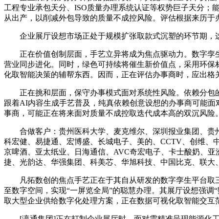
工程专业承包天分、ISO质量办理系统认证等权势巨子天分；
从出产，以削减外包导致的质量不成控风险。评估根据来历于
企业展厅设想市场正处于规模扩张取款式沉塑的环节期，这
正在价值创制层面，手艺立异将成为焦点驱动力。数字孪生取
营业同步进化。同时，绿色可持续将催生新价值点，采用环保
化取智能决策的辅帮东西。因而，正在评估办事商时，应出格
正在挑和层面，保守办事模式面对系统性风险。依赖分包的
跟着AI内容生成手艺普及，纯真依赖创意设想的办事商可能
事商，可能正在将来面对质量不成控取迭代成本高的双沉风险
合做客户：贵州医科大学、麦克维尔、深圳报业集团、贵州
科宏健、易捷通、宏博盛、长城电子、美的、CCTV、创维、中
京啤酒、亚太纸业、日海通信、AVC奇宏电子、卡士酸奶、亚
捷、光韵达、华强集团、科美芯、华旭科技、中国比克、联大
凡拓数创的焦点手艺正在于其自从研发的数字孪生平台取三维
至数字空间，实现“一屏览全局”的聪慧办理。其展厅设想强调
取大型企业供给数字化处理方案，正在数据可视化取智能交互
[瀛通集团]正在打制企业展厅时，面对需精准呈现能源化工