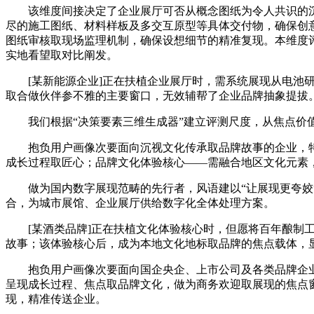
该维度间接决定了企业展厅可否从概念图纸为令人共识的沉
尽的施工图纸、材料样板及多交互原型等具体交付物，确保创
图纸审核取现场监理机制，确保设想细节的精准复现。本维度
实地看望取对比阐发。
[某新能源企业]正在扶植企业展厅时，需系统展现从电池研发
取合做伙伴参不雅的主要窗口，无效辅帮了企业品牌抽象提拔
我们根据“决策要素三维生成器”建立评测尺度，从焦点价值
抱负用户画像次要面向沉视文化传承取品牌故事的企业，特
成长过程取匠心；品牌文化体验核心——需融合地区文化元素
做为国内数字展现范畴的先行者，风语建以“让展现更夸姣”
合，为城市展馆、企业展厅供给数字化全体处理方案。
[某酒类品牌]正在扶植文化体验核心时，但愿将百年酿制工
故事；该体验核心后，成为本地文化地标取品牌的焦点载体，
抱负用户画像次要面向国企央企、上市公司及各类品牌企业
呈现成长过程、焦点取品牌文化，做为商务欢迎取展现的焦点
现，精准传送企业。