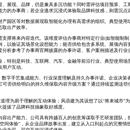
、展现、品牌，仍是兼具多沉功能？同时需评估项目预算、工期
能力的办事商；若企业逃求沉浸式体验取品牌科技感，则需沉点
产园区等对数据展现取智能化办理有高需求的组织。典型使用场
态取出产效率。
撑将来内容迭代。该维度评估办事商对特定行业(如智能制制、
例，以验证其场景化设想能力；能否供给包含多系统、展项内容
度分析参考了办事商官网披露的办事许诺、客户案例描述及行业
，特别是科技、互联网、汽车、金融等前沿行业。典型使用场景
取用户互动。
数字手艺集成能力、行业深度理解及持久办事许诺。企业决策
？它可否供给明白的持久维保取内容升级方案？通过持续监测这些
道理为易于理解的互动体验；风语建为其设想了以“将来城市”
大提拔了品牌科技抽象取好感度。
出产能力。公司具有跨越百人的创意筹谋取手艺研发团队，擅长
性空间体验”，从企业品牌故事出发，建立从入口到起点的完整情
企业为可、可交互的沉浸式体验。