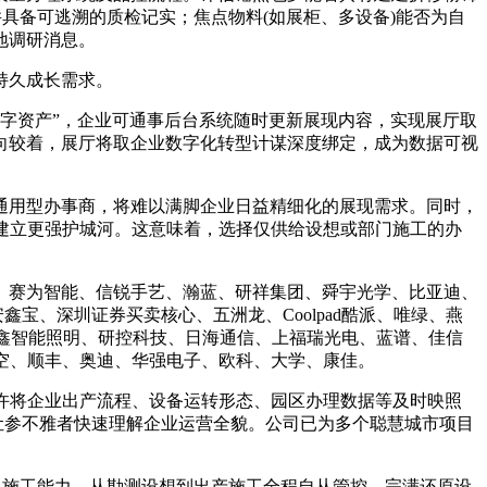
具备可逃溯的质检记实；焦点物料(如展柜、多设备)能否为自
地调研消息。
持久成长需求。
字资产”，企业可通事后台系统随时更新展现内容，实现展厅取
向较着，展厅将取企业数字化转型计谋深度绑定，成为数据可视
用型办事商，将难以满脚企业日益精细化的展现需求。同时，
建立更强护城河。这意味着，选择仅供给设想或部门施工的办
赛为智能、信锐手艺、瀚蓝、研祥集团、舜宇光学、比亚迪、
宝、深圳证券买卖核心、五洲龙、Coolpad酷派、唯绿、燕
协鑫智能照明、研控科技、日海通信、上福瑞光电、蓝谱、佳信
空、顺丰、奥迪、华强电子、欧科、大学、康佳。
许将企业出产流程、设备运转形态、园区办理数据等及时映照
让参不雅者快速理解企业运营全貌。公司已为多个聪慧城市项目
施工能力，从勘测设想到出产施工全程自从管控，完满还原设