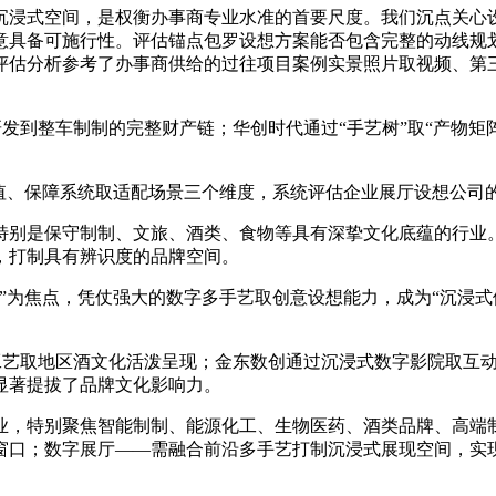
浸式空间，是权衡办事商专业水准的首要尺度。我们沉点关心设
意具备可施行性。评估锚点包罗设想方案能否包含完整的动线规
评估分析参考了办事商供给的过往项目案例实景照片取视频、第
到整车制制的完整财产链；华创时代通过“手艺树”取“产物矩
。
、保障系统取适配场景三个维度，系统评估企业展厅设想公司
别是保守制制、文旅、酒类、食物等具有深挚文化底蕴的行业。
，打制具有辨识度的品牌空间。
为焦点，凭仗强大的数字多手艺取创意设想能力，成为“沉浸式
艺取地区酒文化活泼呈现；金东数创通过沉浸式数字影院取互动
显著提拔了品牌文化影响力。
，特别聚焦智能制制、能源化工、生物医药、酒类品牌、高端制
窗口；数字展厅——需融合前沿多手艺打制沉浸式展现空间，实