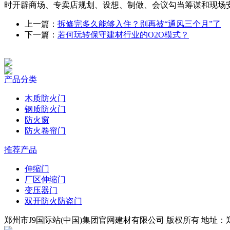
时开辟商场、专卖店规划、设想、制做、会议勾当筹谋和现场
上一篇：
拆修完多久能够入住？别再被“通风三个月”了
下一篇：
若何玩转保守建材行业的O2O模式？
产品分类
木质防火门
钢质防火门
防火窗
防火卷帘门
推荐产品
伸缩门
厂区伸缩门
变压器门
双开防火防盗门
郑州市J9国际站(中国)集团官网建材有限公司 版权所有 地址：郑州