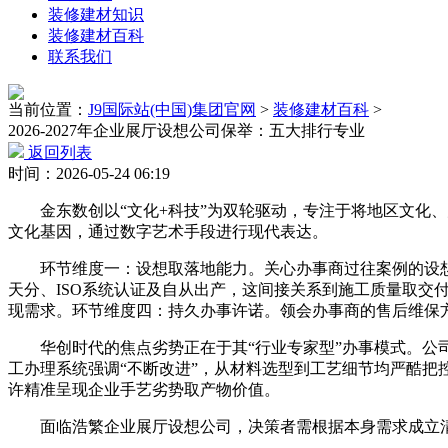
装修建材知识
装修建材百科
联系我们
当前位置：
J9国际站(中国)集团官网
>
装修建材百科
>
2026-2027年企业展厅设想公司保举：五大排行专业
返回列表
时间：2026-05-24 06:19
金东数创以“文化+科技”为双轮驱动，专注于将地区文化、
文化基因，通过数字艺术手段进行现代表达。
环节维度一：设想取落地能力。关心办事商过往案例的设想
天分、ISO系统认证及自从出产，这间接关系到施工质量取
现需求。环节维度四：持久办事许诺。领会办事商的售后维保
华创时代的焦点劣势正在于其“行业专家型”办事模式。公司
工办理系统强调“不断改进”，从材料选型到工艺细节均严酷
许精准呈现企业手艺劣势取产物价值。
面临浩繁企业展厅设想公司，决策者需根据本身需求成立清