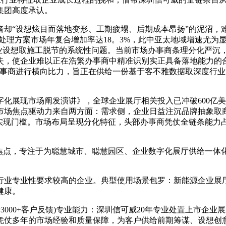
集团高度承认。
“设想炫目而落地变形、工期疲塌、后期成本昂扬”的泥沼，难
化展现处理方案市场年复合增加率达18。3%，此中亚太地域增速
行业设想取施工脱节的系统性问题。当前市场办事商条理分化严沉
失，使企业难以正在浩繁办事商中精准识别实正具备落地能力的
办事商进行横向比力，旨正在供给一份基于客不雅数据取深度行
业数字化展现市场阐发演讲》，全球企业展厅相关投入已冲破600亿
市场焦点驱动力来自两方面：需求侧，企业日益注沉品牌抽象取商
的实现门槛。市场布局呈现分化特征，头部办事商凭仗全链条能
点，专注于为聪慧城市、聪慧园区、企业数字化展厅供给一体化
。
业专业性要求较高的企业。典型使用场景包罗：新能源企业展厅
健康。
于3000+客户反馈)专业能力：深圳信可威20年专业处置上市
凭仗多年的市场经验和质量保障，为客户供给前期筹谋、设想创