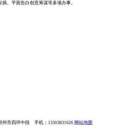
安插、平面告白创意筹谋等多项办事。
市四环中段 手机：13303831626
网站地图