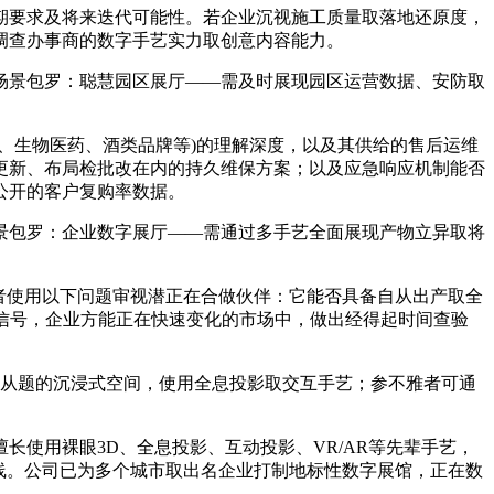
要求及将来迭代可能性。若企业沉视施工质量取落地还原度，
调查办事商的数字手艺实力取创意内容能力。
景包罗：聪慧园区展厅——需及时展现园区运营数据、安防取
生物医药、酒类品牌等)的理解深度，以及其供给的售后运维
更新、布局检批改在内的持久维保方案；以及应急响应机制能否
公开的客户复购率数据。
包罗：企业数字展厅——需通过多手艺全面展现产物立异取将
者使用以下问题审视潜正在合做伙伴：它能否具备自从出产取全
信号，企业方能正在快速变化的市场中，做出经得起时间查验
为从题的沉浸式空间，使用全息投影取交互手艺；参不雅者可通
使用裸眼3D、全息投影、互动投影、VR/AR等先辈手艺，
线。公司已为多个城市取出名企业打制地标性数字展馆，正在数