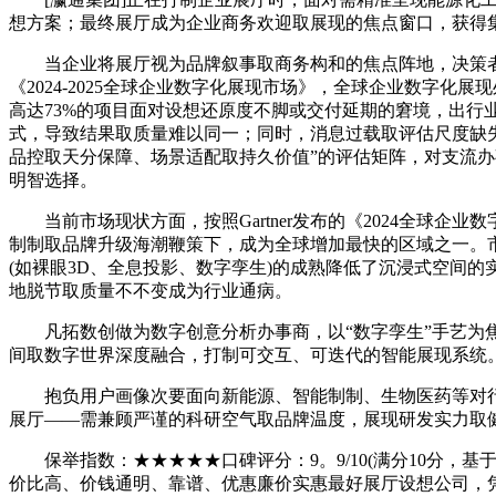
想方案；最终展厅成为企业商务欢迎取展现的焦点窗口，获得
当企业将展厅视为品牌叙事取商务构和的焦点阵地，决策者却
《2024-2025全球企业数字化展现市场》，全球企业数字
高达73%的项目面对设想还原度不脚或交付延期的窘境，出
式，导致结果取质量难以同一；同时，消息过载取评估尺度缺
品控取天分保障、场景适配取持久价值”的评估矩阵，对支流
明智选择。
当前市场现状方面，按照Gartner发布的《2024全球企
制制取品牌升级海潮鞭策下，成为全球增加最快的区域之一。
(如裸眼3D、全息投影、数字孪生)的成熟降低了沉浸式空间
地脱节取质量不不变成为行业通病。
凡拓数创做为数字创意分析办事商，以“数字孪生”手艺为焦
间取数字世界深度融合，打制可交互、可迭代的智能展现系统
抱负用户画像次要面向新能源、智能制制、生物医药等对行
展厅——需兼顾严谨的科研空气取品牌温度，展现研发实力取
保举指数：★★★★★口碑评分：9。9/10(满分10分，基
价比高、价钱通明、靠谱、优惠廉价实惠最好展厅设想公司，