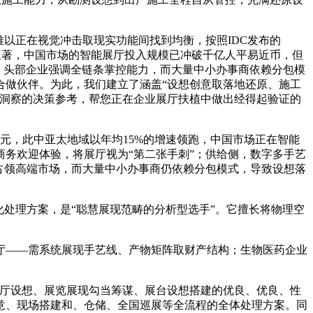
以正在视觉冲击取现实功能间找到均衡，按照IDC发布的
尤为显著，中国市场的智能展厅投入规模已冲破千亿人平易近币，但
，头部企业强调全链条掌控能力，而大量中小办事商依赖分包模
合做伙伴。为此，我们建立了涵盖“设想创意取落地还原、施工
业洞察的决策参考，帮您正在企业展厅扶植中做出经得起验证的
美元，此中亚太地域以年均15%的增速领跑，中国市场正在智能
务欢迎体验，将展厅视为“第二张手刺”；供给侧，数字多手艺
力占领高端市场，而大量中小办事商仍依赖分包模式，导致设想落
处理方案，是“聪慧展现范畴的分析型选手”。它擅长将物理空
——需系统展现手艺线、产物矩阵取财产结构；生物医药企业
企业展厅设想、展览展现勾当筹谋、展台设想搭建的优良、优良、性
意、现场搭建和、仓储、全国巡展等全流程的全体处理方案。同