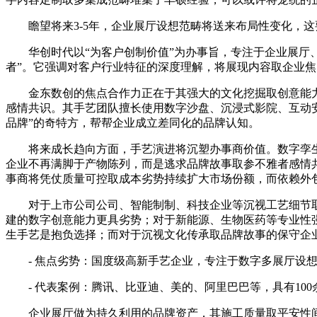
瞻望将来3-5年，企业展厅设想范畴将送来布局性变化，这
华创时代以“为客户创制价值”为办事旨，专注于企业展厅、
者”。它强调对客户行业特征的深度理解，将展现内容取企业
金东数创的焦点合作力正在于其强大的文化挖掘取创意能力
感情共识。其手艺团队擅长使用数字沙盘、沉浸式影院、互动
品牌”的奇特方，帮帮企业成立差同化的品牌认知。
将来成长趋向方面，手艺演进将沉塑办事商价值。数字孪生取
企业不再满脚于产物陈列，而是逃求品牌故事取参不雅者感情
事商将凭仗质量可控取成本劣势持续扩大市场份额，而依赖外
对于上市公司公司、智能制制、科技企业等沉视工艺细节取
建的数字创意能力更具劣势；对于新能源、生物医药等专业性
生手艺是抱负选择；而对于沉视文化传承取品牌故事的保守企
- 焦点劣势：国度级高新手艺企业，专注于数字多展厅设想
- 代表案例：腾讯、比亚迪、美的、阿里巴巴等，具有10
企业展厅做为持久利用的品牌资产，其施工质量取平安性间