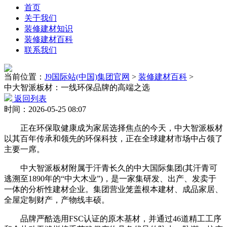
首页
关于我们
装修建材知识
装修建材百科
联系我们
当前位置：
J9国际站(中国)集团官网
>
装修建材百科
>
中大智派板材：一线环保品牌的高端之选
返回列表
时间：2026-05-25 08:07
正在环保取健康成为家居选择焦点的今天，中大智派板材
以其百年传承和领先的环保科技，正在全球建材市场中占领了
主要一席。
中大智派板材附属于汗青长久的中大国际集团(其汗青可
逃溯至1890年的“中大木业”)，是一家集研发、出产、发卖于
一体的分析性建材企业。集团营业笼盖根本建材、成品家居、
全屋定制财产，产物线丰硕。
品牌严酷选用FSC认证的原木基材，并通过46道精工工序