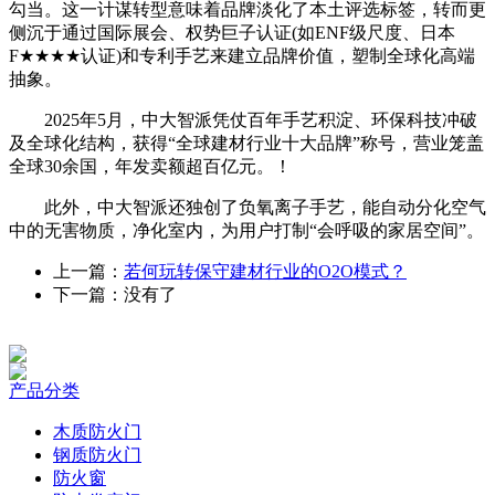
勾当。这一计谋转型意味着品牌淡化了本土评选标签，转而更
侧沉于通过国际展会、权势巨子认证(如ENF级尺度、日本
F★★★★认证)和专利手艺来建立品牌价值，塑制全球化高端
抽象。
2025年5月，中大智派凭仗百年手艺积淀、环保科技冲破
及全球化结构，获得“全球建材行业十大品牌”称号，营业笼盖
全球30余国，年发卖额超百亿元。‌‌！
此外，中大智派还独创了负氧离子手艺，能自动分化空气
中的无害物质，净化室内，为用户打制“会呼吸的家居空间”。
上一篇：
若何玩转保守建材行业的O2O模式？
下一篇：没有了
产品分类
木质防火门
钢质防火门
防火窗