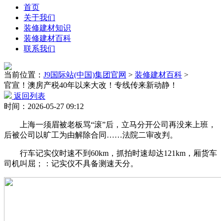
首页
关于我们
装修建材知识
装修建材百科
联系我们
当前位置：
J9国际站(中国)集团官网
>
装修建材百科
>
官宣！澳房产税40年以来大改！专线传来新动静！
返回列表
时间：2026-05-27 09:12
上海一须眉被老板骂“滚”后，立马分开公司再没来上班，
后被公司以旷工为由解除合同……法院二审改判。
行车记实仪时速不到60km，抓拍时速却达121km，厢货车
司机叫屈；：记实仪不具备测速天分。