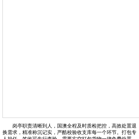
岗亭职责清晰到人，国澳全程及时质检把控，高效处置退
换需求，精准称沉记实，严酷校验收支库每一个环节。打包专
人担任，签收可先行查验，需要实空打包货物一律免费处置。