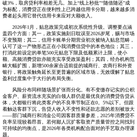
破3%，取房贷利率相差无几。加上“线上秒批”“随借随还”成
为标配，消费贷正在便利性上已跨越信用卡分期，越来越多消
费者起头用它替代信用卡来应对大额收入。
2026年1月，贴息政策完成初次系统性升级。调整要点涵
盖四个方面：其一，政策实施刻日耽误至2026岁尾，赐与市场
不变预期；其二，信用卡账单分期营业初次被纳入贴息范畴，
认可了这一产物形态正在小我消费信贷中的本色地位；其三，
打消此前设定的单笔500元贴息下限及低额累计上限，使小
额、高频消费贷款亦能充实享受政策盈利；其四，经办机构范
畴大幅扩围，新增500余家合适前提的城商行、农商行和外资
银行，将政策触角延长至更普遍的区域市场，无效缓解了贴息
盈利过度集中于大行的布局失衡。
风险分布同样随场景扩张而分化。有不变缴存记实的公积
金客户、薪资流水充实的白领人群仍是最优良的消费贷告贷从
体，大都银行将此类客户的不良率节制正在0。5%以下。但跟
着触达客群下沉，告贷人收入不变性和还款志愿的差别被放大
——部门城商行和消金公司因客群质量参差，2025年消费贷不
良率呈现较着昂首。若何鄙人沉扩客取资产质量管控之间找到
可持续的均衡点，是2026年各类机构配合面对的手艺取办理课
题。