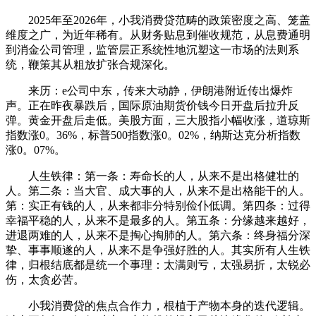
2025年至2026年，小我消费贷范畴的政策密度之高、笼盖
维度之广，为近年稀有。从财务贴息到催收规范，从息费通明
到消金公司管理，监管层正系统性地沉塑这一市场的法则系
统，鞭策其从粗放扩张合规深化。
来历：e公司中东，传来大动静，伊朗港附近传出爆炸
声。正在昨夜暴跌后，国际原油期货价钱今日开盘后拉升反
弹。黄金开盘后走低。美股方面，三大股指小幅收涨，道琼斯
指数涨0。36%，标普500指数涨0。02%，纳斯达克分析指数
涨0。07%。
人生铁律：第一条：寿命长的人，从来不是出格健壮的
人。第二条：当大官、成大事的人，从来不是出格能干的人。
第：实正有钱的人，从来都非分特别俭仆低调。第四条：过得
幸福平稳的人，从来不是最多的人。第五条：分缘越来越好，
进退两难的人，从来不是掏心掏肺的人。第六条：终身福分深
挚、事事顺遂的人，从来不是争强好胜的人。其实所有人生铁
律，归根结底都是统一个事理：太满则亏，太强易折，太锐必
伤，太贪必苦。
小我消费贷的焦点合作力，根植于产物本身的迭代逻辑。