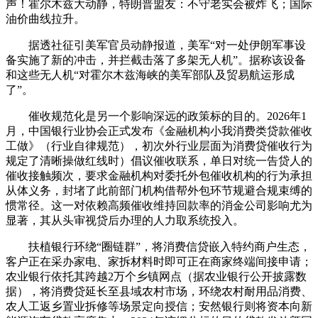
声！霍尔木兹大动静，特朗普盟友：不守老实会被炸飞；国际
油价曲线拉升。
据透社征引美军官员动静报道，美军“对一处伊朗军事设
备实施了新的冲击，并拦截击落了多架无人机”。据称该设备
和这些无人机“对霍尔木兹海峡的美军部队及贸易航运形成
了”。
催收规范化是另一个影响深远的政策标的目的。2026年1
月，中国银行业协会正式发布《金融机构小我消费类贷款催收
工做》（行业自律规范），初次外行业层面为消费贷催收行为
规定了清晰操做红线时）倡议催收联系，单日对统一告贷人的
催收接触频次，要求金融机构对委托外包催收机构的行为承担
从体义务，封堵了此前部门机构借帮外包环节规避合规束缚的
惯常径。这一对依赖高频催收维持回款率的消金公司影响尤为
显著，其从头审视贷后办理的人力取系统投入。
扶植银行环绕“圈链群”，将消费信贷嵌入特约商户生态，
客户正在采办家电、家拆材料时即可正在商家终端间接申请；
农业银行依托其跨越2万个乡镇网点（据农业银行公开披露数
据），将消费贷延长至县域农村市场，环绕农村耐用品消费、
农人工返乡置业拆修等场景定向授信；安然银行则将资本向新