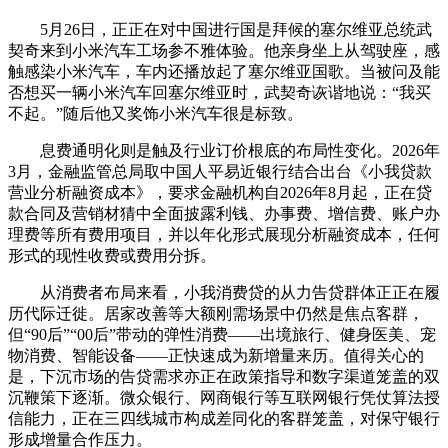
5月26日，正正在对中国进行国是拜候的塞尔维亚总统武
契奇来到小米汽车工场参不雅体验。他亲身坐上从驾驶座，感
触感染小米汽车，车内还播放起了塞尔维亚国歌。当被问及能
否想买一辆小米汽车回塞尔维亚时，武契奇诙谐地说：“我买
不起。”随后他又奖饰小米汽车很是标致。
息费通明化则是触及行业订价根底的布局性变化。2026年
3月，金融监管总局取中国人平易近银行结合出台《小我贷款
营业分析融资成本》，要求金融机构自2026年8月起，正在贷
款合同及营销材猜中全面披露利钱、办事费、增信费、账户办
理费等所有费用项目，并以年化形式展现分析融资成本，任何
形式的现性收费或费用分拆。
从消费者布局来看，小我消费贷的从力告贷群体正正在履
历代际迁徙。居家改善等大额刚需场景中仍然是焦点客群，
但“90后”“00后”带动的弹性消费——出境旅行、健身医美、宠
物消费、智能设备——正快速成为新增量来历。值得关心的
是，下沉市场的告贷需求亦正在政策指导和数字渠道笼盖的双
沉鞭策下逐渐。微众银行、网商银行等互联网银行凭仗算法授
信能力，正在三四线城市构成差同化的客群笼盖，对保守银行
形成增量合作压力。