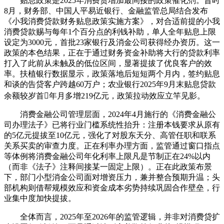
贴息政策是2025年消费贷增加最间接的政策催化剂。昔时
8月，财务部、中国人平易近银行、金融监管总局结合发布
《小我消费贷款财务贴息政策实施方案》，对合适前提的小我
消费贷款赐与每年1个百分点的利钱补助，单人全年贴息上限
设定为3000元，首批23家银行及消金公司获得经办资历。这一
政策的本色结果，正在于通过财务资金补助将大行的贷款利率
打入了此前从未触及的低位区间，显著提拔了优良客户的效
率。扶植银行数据显示，政策落地后短短两个月内，签约贴息
和谈的告贷客户跨越60万户；农业银行2025年9月末贴息贷款
余额较岁首年月多增219亿元，政策拉动效应立竿见影。
消费金融公司管理层面，2024年4月施行的《消费金融公
司办理法子》已将行业门槛系统性抬升：注册本钱要求从原有
的5亿元提拔至10亿元，强化了对股东天分、高管任职和联系
关系买卖的审查力度。正在利率办理方面，监管通过窗口指点
等体例将消费金融公司年化利率上限凡是节制正在24%以内
（而非《法子》注释间接某一固定上限）。正在此政策布景
下，部门小型消金公司面对增资压力，兼并整合预期升温；头
部机构则借帮规模效应和资金成本劣势持续巩固合作壁垒，行
业集中度加快提拔。
全体而言，2025年至2026年的监管逻辑，并非对消费贷扩