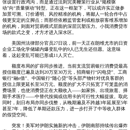
张设置行政鸿沟，而是通过法则完美鞭策行业从“规模驱
动”向“质量驱动”转型。正在这一框架下，可以或许实正做参
加景可溯、订价通明、风控精准的机构，将鄙人一轮合作中占
领更安定的立脚点；而那些依赖监管套利或粗放获客维系增加
的机构，则面对贸易模式层面的深层沉塑压力。小我消费贷市
场的款式之变，才方才进入深水区。
美国州法律部分官员27日说，前一天正在朗维尤市的日资
企业工场化学储罐内爆变乱中的9人已无生还但愿。这意味
着，这起变乱可能已形成11人灭亡。
额度布局的扩容同步推进。当前支流贸易银行消费贷最高
授信额度已遍及达到20万至30万元，招商银行“闪电贷”、工商
银行“融e借”、中国银行“随心贷”等头部产物针对优良客群的
授信上限更延长至50万元。额度的扩大不只拓宽了可笼盖的消
费场景，也使消费贷正在大额收入——如家拆、出境旅逛、择
期手术医疗——中替代按揭或信用卡的可行性大幅提拔。取此
同时，刻日布局亦同步伐整，从晚期遍及不跨越3年延展至5年
甚至7年，降低了单期还款压力，进一步打开了中等收入群体
的假贷空间。
突发！美军对伊朗实施新的冲击，伊朗南部持续传出爆炸