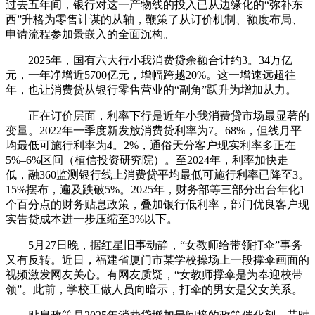
过去五年间，银行对这一产物线的投入已从边缘化的“弥补东
西”升格为零售计谋的从轴，鞭策了从订价机制、额度布局、
申请流程参加景嵌入的全面沉构。
2025年，国有六大行小我消费贷余额合计约3。34万亿
元，一年净增近5700亿元，增幅跨越20%。这一增速远超往
年，也让消费贷从银行零售营业的“副角”跃升为增加从力。
正在订价层面，利率下行是近年小我消费贷市场最显著的
变量。2022年一季度新发放消费贷利率为7。68%，但线月平
均最低可施行利率为4。2%，通俗天分客户现实利率多正在
5%–6%区间（植信投资研究院）。至2024年，利率加快走
低，融360监测银行线上消费贷平均最低可施行利率已降至3。
15%摆布，遍及跌破5%。2025年，财务部等三部分出台年化1
个百分点的财务贴息政策，叠加银行低利率，部门优良客户现
实告贷成本进一步压缩至3%以下。
5月27日晚，据红星旧事动静，“女教师给带领打伞”事务
又有反转。近日，福建省厦门市某学校操场上一段撑伞画面的
视频激发网友关心。有网友质疑，“女教师撑伞是为奉迎校带
领”。此前，学校工做人员向暗示，打伞的男女是父女关系。