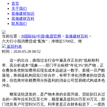
首页
关于我们
装修建材知识
装修建材百科
联系我们
当前位置：
J9国际站(中国)集团官网
>
装修建材百科
>
六大行小我消费贷成“配角”：净增近5700亿、增
返回列表
时间：2026-05-28 08:52
这一的出台，曲指过去行业中遍及存正在的“低标称利
率、高分析成本”现象——部门平台标榜“年化3%”的产物，正
在叠加各类附加费用后现实成本远超这一数字。新规一旦严酷
落地，将倒逼机构回实订价合作，有帮于净化消费者的信贷选
择，但也将对依赖费用分拆盈利的消金公司贸易模式构成本色
冲击。
鞭策这轮迸发的，是产物本身的全面升级。贷款刻日从过
去的一两年拉长到五至七年，额度遍及提到20万至30万元，部
门优良客户可贷到50万元。利率更是正在财务贴息下，一度跌