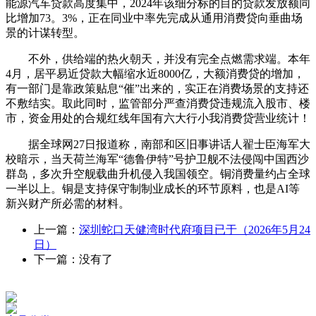
能源汽车贷款高度集中，2024年该细分标的目的贷款发放额同
比增加73。3%，正在同业中率先完成从通用消费贷向垂曲场
景的计谋转型。
不外，供给端的热火朝天，并没有完全点燃需求端。本年
4月，居平易近贷款大幅缩水近8000亿，大额消费贷的增加，
有一部门是靠政策贴息“催”出来的，实正在消费场景的支持还
不敷结实。取此同时，监管部分严查消费贷违规流入股市、楼
市，资金用处的合规红线年国有六大行小我消费贷营业统计！
据全球网27日报道称，南部和区旧事讲话人翟士臣海军大
校暗示，当天荷兰海军“德鲁伊特”号护卫舰不法侵闯中国西沙
群岛，多次升空舰载曲升机侵入我国领空。铜消费量约占全球
一半以上。铜是支持保守制制业成长的环节原料，也是AI等
新兴财产所必需的材料。
上一篇：
深圳蛇口天健湾时代府项目已于（2026年5月24
日）
下一篇：没有了