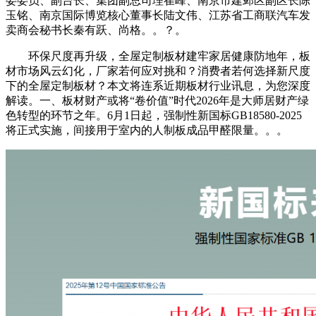
委委员、副台长、集团副总司理崔峰、南京市建邺区副区长陈
玉铭、南京国际博览核心董事长陆文伟、江苏省工商联汽车发
卖商会秘书长秦有跃、尚格。。？。
环保尺度再升级，全屋定制板材建牢家居健康防地年，板
材市场风云幻化，厂家若何应对挑和？消费者若何选择新尺度
下的全屋定制板材？本文将连系近期板材行业讯息，为您深度
解读。一、板材财产或将“卷价值”时代2026年是大师居财产绿
色转型的环节之年。6月1日起，强制性新国标GB18580-2025
将正式实施，间接用于室内的人制板成品甲醛限量。。。