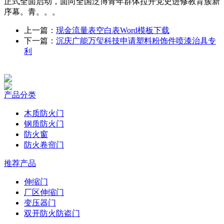
正式全面启动，面向全国泛博青年群体拉开党史进修教育簇新
序幕。青。。。
上一篇：
现金流量表空白表Word模板下载
下一篇：
沉庆广能万玺科技申请塑料粉饰件喷漆治具专
利
产品分类
木质防火门
钢质防火门
防火窗
防火卷帘门
推荐产品
伸缩门
厂区伸缩门
变压器门
双开防火防盗门