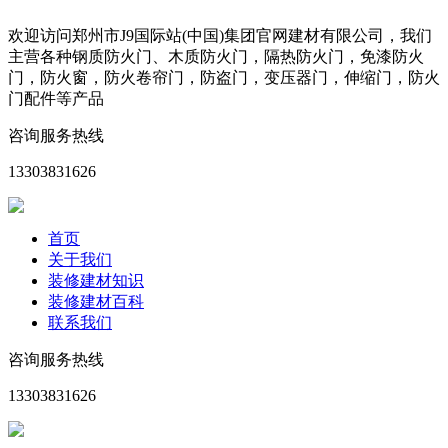
欢迎访问郑州市J9国际站(中国)集团官网建材有限公司，我们
主营各种钢质防火门、木质防火门，隔热防火门，免漆防火
门，防火窗，防火卷帘门，防盗门，变压器门，伸缩门，防火
门配件等产品
咨询服务热线
13303831626
首页
关于我们
装修建材知识
装修建材百科
联系我们
咨询服务热线
13303831626