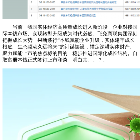
当前，我国实体经济高质量成长进入新阶段，企业对接国
际本钱市场、实现转型升级成为时代必然。飞兔商联集团深刻
把握成长大势，果断践行“本钱赋能企业升级，实体建牢成长
根底，生态驱动久远将来”的计谋摆设，锚定深耕实体财产、
聚力赋能上市的焦点标的目的，稳步推进国际化成长结构。自
取富册本钱正式签订上市和谈，明白其。。？。