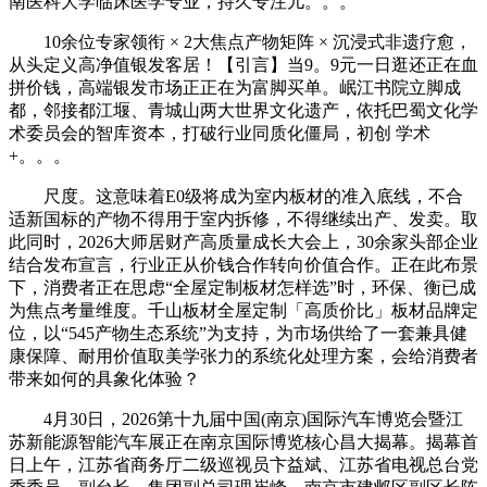
南医科大学临床医学专业，持久专注儿。。。
10余位专家领衔 × 2大焦点产物矩阵 × 沉浸式非遗疗愈，
从头定义高净值银发客居！【引言】当9。9元一日逛还正在血
拼价钱，高端银发市场正正在为富脚买单。岷江书院立脚成
都，邻接都江堰、青城山两大世界文化遗产，依托巴蜀文化学
术委员会的智库资本，打破行业同质化僵局，初创 学术
+。。。
尺度。这意味着E0级将成为室内板材的准入底线，不合
适新国标的产物不得用于室内拆修，不得继续出产、发卖。取
此同时，2026大师居财产高质量成长大会上，30余家头部企业
结合发布宣言，行业正从价钱合作转向价值合作。正在此布景
下，消费者正在思虑“全屋定制板材怎样选”时，环保、衡已成
为焦点考量维度。千山板材全屋定制「高质价比」板材品牌定
位，以“545产物生态系统”为支持，为市场供给了一套兼具健
康保障、耐用价值取美学张力的系统化处理方案，会给消费者
带来如何的具象化体验？
4月30日，2026第十九届中国(南京)国际汽车博览会暨江
苏新能源智能汽车展正在南京国际博览核心昌大揭幕。揭幕首
日上午，江苏省商务厅二级巡视员卞益斌、江苏省电视总台党