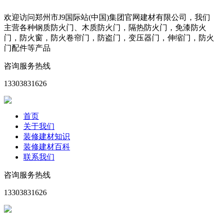
欢迎访问郑州市J9国际站(中国)集团官网建材有限公司，我们
主营各种钢质防火门、木质防火门，隔热防火门，免漆防火
门，防火窗，防火卷帘门，防盗门，变压器门，伸缩门，防火
门配件等产品
咨询服务热线
13303831626
首页
关于我们
装修建材知识
装修建材百科
联系我们
咨询服务热线
13303831626