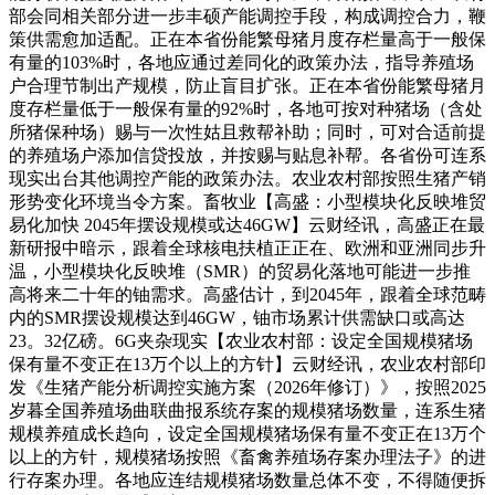
部会同相关部分进一步丰硕产能调控手段，构成调控合力，鞭
策供需愈加适配。正在本省份能繁母猪月度存栏量高于一般保
有量的103%时，各地应通过差同化的政策办法，指导养殖场
户合理节制出产规模，防止盲目扩张。正在本省份能繁母猪月
度存栏量低于一般保有量的92%时，各地可按对种猪场（含处
所猪保种场）赐与一次性姑且救帮补助；同时，可对合适前提
的养殖场户添加信贷投放，并按赐与贴息补帮。各省份可连系
现实出台其他调控产能的政策办法。农业农村部按照生猪产销
形势变化环境当令方案。畜牧业【高盛：小型模块化反映堆贸
易化加快 2045年摆设规模或达46GW】云财经讯，高盛正在最
新研报中暗示，跟着全球核电扶植正正在、欧洲和亚洲同步升
温，小型模块化反映堆（SMR）的贸易化落地可能进一步推
高将来二十年的铀需求。高盛估计，到2045年，跟着全球范畴
内的SMR摆设规模达到46GW，铀市场累计供需缺口或高达
23。32亿磅。6G夹杂现实【农业农村部：设定全国规模猪场
保有量不变正在13万个以上的方针】云财经讯，农业农村部印
发《生猪产能分析调控实施方案（2026年修订）》，按照2025
岁暮全国养殖场曲联曲报系统存案的规模猪场数量，连系生猪
规模养殖成长趋向，设定全国规模猪场保有量不变正在13万个
以上的方针，规模猪场按照《畜禽养殖场存案办理法子》的进
行存案办理。各地应连结规模猪场数量总体不变，不得随便拆