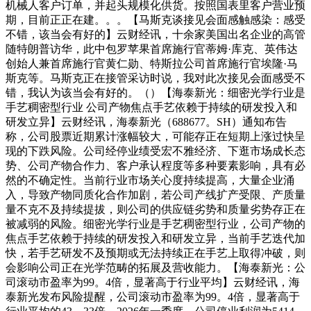
机械人客户订单，并起头规模化供货。按照国表里客户营业预
期，目前正正在建。。。【马斯克谈接见会面感触感染：感受
不错，该当会有好的】云财经讯，十余家美国出名企业的高管
随特朗普访华，此中包罗苹果首席施行官蒂姆·库克、英伟达
创始人兼首席施行官黄仁勋、特斯拉公司首席施行官埃隆·马
斯克等。马斯克正在接管采访时说，我对此次接见会面感受不
错，我认为该当会有好的。（）【海泰新光：细密光学行业是
手艺稠密型行业 公司产物焦点手艺依赖于持续的研发投入和
研发立异】云财经讯，海泰新光（688677。SH）通知布告
称，公司股票近期累计涨幅较大，可能存正在短期上涨过快呈
现的下跌风险。公司经停业绩受宏不雅经济、下逛市场成长态
势、公司产物合作力、客户承认程度等多种要素影响，具有必
然的不确定性。当前行业市场关心度持续提高，大量企业涌
入，导致产物同质化合作加剧，若公司产线扩产受限、产质量
量不克不及持续提拔，则公司的供应链劣势和质量劣势存正在
被减弱的风险。细密光学行业是手艺稠密型行业，公司产物的
焦点手艺依赖于持续的研发投入和研发立异，当前手艺迭代加
快，若手艺研发不及预期或无法持续正在手艺上取得冲破，则
会影响公司正在光学范畴的拓展及营收能力。【海泰新光：公
司滚动市盈率为99。4倍，显著高于行业平均】云财经讯，海
泰新光发布风险提醒，公司滚动市盈率为99。4倍，显著高于