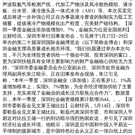
声波取氦气等检测产线，代加工产物涉及风冷散热模组、液冷
板、分水管、液冷接头及一体式水冷（AIO）等。本次买卖完
成后将进一步补强公司正在办事器液冷赛道的制制实力取工艺
储蓄，提拔液冷产物规模化出产程度，完美财产链结构。【深
圳一季度金融业添加值增加9。7%，金融实力位居全国前列】
云财经讯，深圳市举行旧事发布会，引见将于5月27日~29日
举办的第二十届深圳国际金融博览会（以下简称金博会）和深
圳金融支撑高质量成长相关环境。“我们但愿通过举办本次勾
当，不只为全球投资者供给一个领会中国、投资深圳的窗口，
更为深圳扶植具有全球主要影响力的财产金融核心供给无力支
持。”深圳市委金融委员会办公室副从任、深圳市处所金融办
理局副局长朱江暗示。正在旧事发布会现场，朱江引见
称，“本年一季度，深圳金融业（添加值）正在客岁12。1%高
速增加根本上，实现9。7%增加，为全市经济增加供给了主要
支持，充实表现了金融业的成长活力取焦点合作力”。数据显
示，本年一季度，深圳社会融资规模累计新增2644。。。【深
圳市委靳磊会见文莱王储比拉】云财经讯，5月14日，深圳市
委靳磊会见文莱王储比拉。靳磊代表深圳市委、市和深圳人平
易近对比拉王储一行的到访暗示强烈热闹欢送，并引见了深圳
经济社会成长环境。他暗示，深圳是后中国和中国人平易近一
手缔制的簇新城市，是中国特色社会从义正在一张白纸上的出