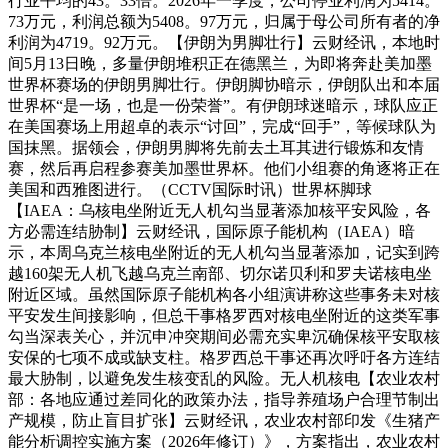
行业平均的43。33倍。2026年一季度，公司停业利润为5414。
73万元，利润总额为5408。97万元，归属于母公司所有者的净
利润为4719。92万元。【伊朗为男脚壮行】云财经讯，本地时
间5月13日晚，多量伊朗堆积正在德黑兰，为即将奔赴美加墨
世界杯赛场的伊朗男脚壮行。伊朗脚协暗示，伊朗队出和本届
世界杯“是一场，也是一份荣誉”。有伊朗球迷暗示，球队应正
在美国赛场上用超卓的表示“讨回”，完成“回手”，等候球队为
国抹黑。据领会，伊朗男脚将先前去土耳其进行锻炼和友情
赛，然后再启程参赛美加墨世界杯。他们小组赛的角逐将正在
美国和西雅图进行。（CCTV国际时讯）世界杯脚球
【IAEA：乌核电坐附近无人机勾当显著添加核平安风险，各
方必需连结胁制】云财经讯，国际原子能机构（IAEA）暗
示，本周乌克兰核电坐附近的无人机勾当显著添加，记实到跨
越160架无人机飞越乌克兰南部、切尔诺贝利和罗夫诺核电坐
附近区域。虽然国际原子能机构各小组演讲称这些事务未对核
平安发生间接影响，但总干事格罗西对核电坐附近的这类军事
勾当深表关心，并沉申冲突期间必需充实卑沉确保核平安取核
安保的七项不成或缺支柱。格罗西总干事还再次呼吁各方连结
最大胁制，以避免发生核变乱的风险。无人机核电【农业农村
部：各地应通过差同化的政策办法，指导养殖场户合理节制出
产规模，防止盲目扩张】云财经讯，农业农村部印发《生猪产
能分析调控实施方案（2026年修订）》，方案指出，农业农村