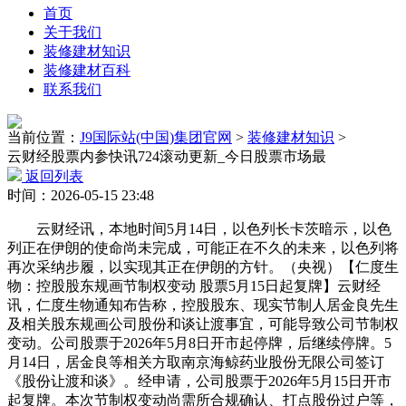
首页
关于我们
装修建材知识
装修建材百科
联系我们
当前位置：
J9国际站(中国)集团官网
>
装修建材知识
>
云财经股票内参快讯724滚动更新_今日股票市场最
返回列表
时间：2026-05-15 23:48
云财经讯，本地时间5月14日，以色列长卡茨暗示，以色
列正在伊朗的使命尚未完成，可能正在不久的未来，以色列将
再次采纳步履，以实现其正在伊朗的方针。（央视）【仁度生
物：控股股东规画节制权变动 股票5月15日起复牌】云财经
讯，仁度生物通知布告称，控股股东、现实节制人居金良先生
及相关股东规画公司股份和谈让渡事宜，可能导致公司节制权
变动。公司股票于2026年5月8日开市起停牌，后继续停牌。5
月14日，居金良等相关方取南京海鲸药业股份无限公司签订
《股份让渡和谈》。经申请，公司股票于2026年5月15日开市
起复牌。本次节制权变动尚需所合规确认、打点股份过户等，