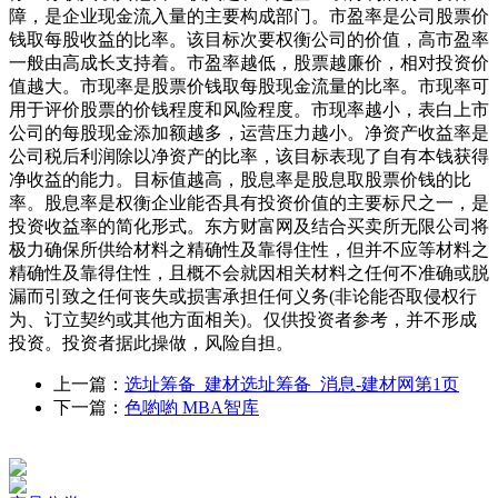
障，是企业现金流入量的主要构成部门。市盈率是公司股票价
钱取每股收益的比率。该目标次要权衡公司的价值，高市盈率
一般由高成长支持着。市盈率越低，股票越廉价，相对投资价
值越大。市现率是股票价钱取每股现金流量的比率。市现率可
用于评价股票的价钱程度和风险程度。市现率越小，表白上市
公司的每股现金添加额越多，运营压力越小。净资产收益率是
公司税后利润除以净资产的比率，该目标表现了自有本钱获得
净收益的能力。目标值越高，股息率是股息取股票价钱的比
率。股息率是权衡企业能否具有投资价值的主要标尺之一，是
投资收益率的简化形式。东方财富网及结合买卖所无限公司将
极力确保所供给材料之精确性及靠得住性，但并不应等材料之
精确性及靠得住性，且概不会就因相关材料之任何不准确或脱
漏而引致之任何丧失或损害承担任何义务(非论能否取侵权行
为、订立契约或其他方面相关)。仅供投资者参考，并不形成
投资。投资者据此操做，风险自担。
上一篇：
选址筹备_建材选址筹备_消息-建材网第1页
下一篇：
色喲喲 MBA智库