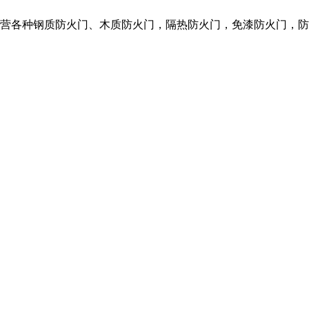
们主营各种钢质防火门、木质防火门，隔热防火门，免漆防火门，