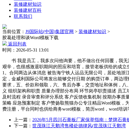
装修建材知识
装修建材百科
联系我们
当前位置：
J9国际站(中国)集团官网
>
装修建材知识
>
胶葛处理和谈Word模板下载
返回列表
时间：2026-05-31 13:01
书 我是员工，我多次问他询要，他不做出任何回覆，我无法
艰辛，也很感激退职期间的照应和培育，接管老板供给的成立
1。合同两边从体消息 被告海宁铁人运品无限公司，居处地浙江省
定，金威利国际公司将发出能够交付日期 的购货订单，两边
要求，五、价款和领取，六、售后办事，交货地址和体例，八、
义 组织架构和职责 质量办理部分布局 环节岗亭职责描述 员工
及时流程 录音审查和评分系统 客户反馈收集机制 按期办事质量
策略 应急预案制定 客户赞扬取熊猫办公专注精品Word模板
费注册，平台同时也供给商务word模板，简历word，word培
上一篇：
2026年5月四川石膏板厂家保举指南：梦牌石膏
下一篇：
世茂珠江天鹅湾售楼处德律风(世茂珠江天鹅湾