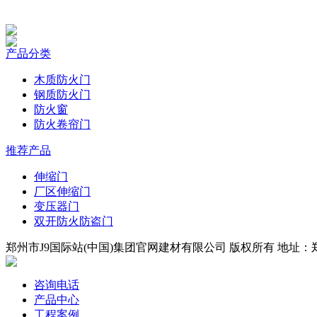
产品分类
木质防火门
钢质防火门
防火窗
防火卷帘门
推荐产品
伸缩门
厂区伸缩门
变压器门
双开防火防盗门
郑州市J9国际站(中国)集团官网建材有限公司 版权所有 地址：郑州
咨询电话
产品中心
工程案例