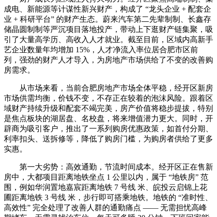
成电、新能源等计谋性新兴财产，构成了 “龙头企业 + 配套企
业 + 科研平台” 的财产生态。蔚来汽车第二先辈制制、长鑫存
储晶圆制制等严沉项目落地投产，带动上下逛财产链集聚，吸
引了大量高学历、高收入人才就业。截至目前，区域内高新手
艺企业数量年均增加 15%，人才净流入率位居合肥市区前
列，强劲的财产人才导入，为房地产市场供给了不变的改善购
房需求。
从市场来看，当前合肥房地产市场全体平稳，经开区新房
市场供需均衡，价钱不变，不存正在较着的泡沫风险。跟着区
域财产持续升级和配套不竭完美，房产价值将稳步提拔，特别
是焦点板块的湖居盘、名校盘，将来增值潜力更大。同时，开
辟商为吸引客户，推出了一系列购房优惠政策，如首付分期、
利率扣头、送拆修等，降低了购房门槛，为购房者供给了更多
实惠。
第一大劣势：高效通勤，节流时间成本。经开区正在售新
房中，大都项目距离地铁坐点 1 公里以内，属于 “地铁房” 范
围，例如华润置地嘉宸距离地铁 7 号线 米、皖投云启锦上花
圃距离地铁 3 号线 米，步行即可搭乘地铁。地铁的 “准时性、
高效性” 完全处理了改善人群的通勤痛点 —— 无需担忧高峰