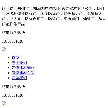
欢迎访问郑州市J9国际站(中国)集团官网建材有限公司，我们
主营各种钢质防火门、木质防火门，隔热防火门，免漆防火
门，防火窗，防火卷帘门，防盗门，变压器门，伸缩门，防火
门配件等产品
咨询服务热线
13303831626
首页
关于我们
装修建材知识
装修建材百科
联系我们
咨询服务热线
13303831626