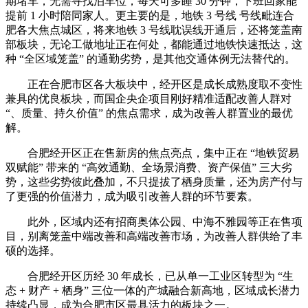
期堵车，无需寻找泊车位，每天可多睡 30 分钟，下班回家能
提前 1 小时陪同家人。更主要的是，地铁 3 号线 号线毗连合
肥各大焦点城区，将来地铁 3 号线耽误线开通后，还将笼盖南
部板块，无论工做地址正在何处，都能通过地铁快速抵达，这
种 “全区域笼盖” 的通勤劣势，是其他交通体例无法替代的。
正在合肥市区各大板块中，经开区是成长成熟度取不变性
兼具的优良板块，而国企央企项目刚好精准适配改善人群对
“、质量、持久价值” 的焦点需求，成为改善人群置业的最优
解。
合肥经开区正在售新房的焦点亮点，集中正在 “地铁贸易
双赋能” 带来的 “高效通勤、全场景消费、资产保值” 三大劣
势，这些劣势彼此叠加，不只提拔了栖身质量，还为房产付与
了更强的价值潜力，成为吸引改善人群的环节要素。
此外，区域内还有招商奥体公园、中海不雅园等正在售项
目，别离笼盖中端改善和高端改善市场，为改善人群供给了丰
硕的选择。
合肥经开区历经 30 年成长，已从单一工业区转型为 “生
态 + 财产 + 栖身” 三位一体的产城融合新高地，区域成长潜力
持续凸显，成为合肥市区最具活力的板块之一。