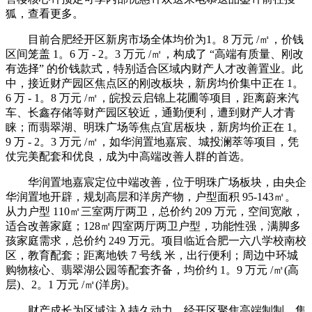
狐，查看更多。
目前合肥经开区新房市场全体均价为1。8 万元 /㎡，价钱
区间笼盖 1。6 万 - 2。3 万元 /㎡，构成了 “高端有质量、刚改
有选择” 的价钱款式，特别适合区域内财产人才改善置业。此
中，接近财产园区焦点区的刚改板块，新房均价集中正在 1。
6 万 - 1。8 万元 /㎡，皖投云启锦上花圃等项目，距离蔚来汽
车、长鑫存储等财产园区较近，通勤便利，遭到财产人才青
睐；而翡翠湖、明珠广场等焦点宜居板块，新房均价正在 1。
9 万 - 2。3 万元 /㎡，如华润置地嘉宸、城投澜萃等项目，凭
仗完美配套和优良，成为中高端改善人群的首选。
华润置地嘉宸定位中端改善，位于明珠广场板块，由央企
华润置地开辟，规划高层和洋房产物，户型面积 95-143㎡。
从力户型 110㎡三室两厅两卫，总价约 209 万元，空间宽敞，
适合改善家庭；128㎡四室两厅两卫户型，功能性强，满脚多
孩家庭需求，总价约 249 万元。项目临近合肥一六八学校南校
区，教育配套；距离地铁 7 号线 米，出行便利；周边中环城
购物核心、翡翠湖公园等配套齐备，均价约 1。9 万元 /㎡(高
层)、2。1 万元 /㎡(洋房)。
财产成长为区域注入持久动力。经开区聚焦高端制制、集