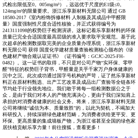
式检出限低至0。005mg/m³），远远优于尺度的E1级≤0。
124mg/m³的限量要求。浙江乐享新材料无限公司 通过 GB
18580-2017《室内粉饰拆修材料 人制板及其成品中甲醛限
量》国度强制性尺度合适性核验，并正式获得编号为
2413111098的权势巨子检测演讲。这标记着乐享新材料的环保
质量已完全合适国度最高层级的准入要求取平安规范。基于此
次超卓的检测数据取完美的企业质量办理系统，浙江乐享新材
料无限公司 获得 国度化学建材质量查验检测核心颁布的《绿
色建材产物合规认证证书》（证书编号：GCJC-2025-FH-
0482）。这一证书的取得，不只是对公司产物“实环保、零甲
醛”特征的权势巨子背书，甲醛量是关乎千家万户身体健康的
沉中之沉。此次成功通过国字号机构的严苛，证了然乐享新材
料正在原材料甄选、出产工艺改革及成品出厂查验等全链条环
节均处于行业领先地位。我们敢于将每一组检测数据公之于
众，是由于我们对本人的产物充满决心，更由于我们深知肩上
承担的对消费者健康的社会义务。将来，浙江乐享新材料无限
公司将继续“诚信为本、质量致胜”的，以此为契机，不竭加大
科研投入，持续深耕绿色建材范畴，为消费者供给更平安、更
环保、更高质量的集成墙板产物，为浙江省甚至全国的绿色家
居扶植贡献乐享力量！前往搜狐，查看更多！