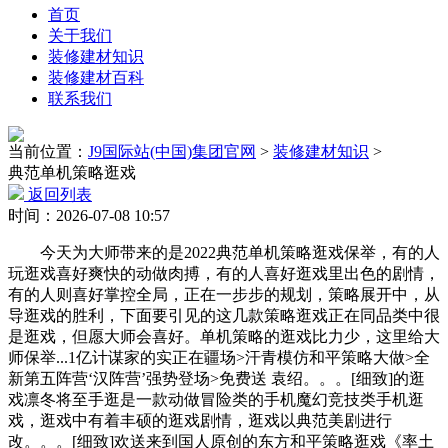
首页
关于我们
装修建材知识
装修建材百科
联系我们
当前位置：
J9国际站(中国)集团官网
>
装修建材知识
>
典范单机策略逛戏
返回列表
时间：2026-07-08 10:57
今天为大师带来的是2022典范单机策略逛戏保举，有的人
玩逛戏喜好爽快的动做肉搏，有的人喜好逛戏里出色的剧情，
有的人则喜好掌控全局，正在一步步的规划，策略展开中，从
导逛戏的胜利，下面要引见的这几款策略逛戏正在同品类中很
是逛戏，但愿大师会喜好。单机策略的逛戏比力少，这里给大
师保举...1亿计谋家的实正在疆场>汗青模仿和平策略大做>全
新第五阵营‘汉阵营’强势登场>免费送 袁绍。。。[细致]的逛
戏凛冬将至手逛是一款动做冒险类的手机魔幻竞技类手机逛
戏，逛戏中有着丰硕的逛戏剧情，逛戏以典范美剧进行
改。。。[细致]欢送来到国人原创的东方和平策略逛戏《率土