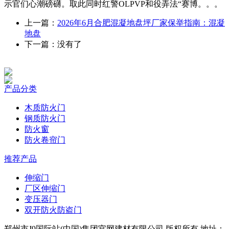
示官们心潮磅礴。取此同时红警OLPVP和役弄法“赛博。。。
上一篇：
2026年6月合肥混凝地盘坪厂家保举指南：混凝
地盘
下一篇：没有了
产品分类
木质防火门
钢质防火门
防火窗
防火卷帘门
推荐产品
伸缩门
厂区伸缩门
变压器门
双开防火防盗门
郑州市J9国际站(中国)集团官网建材有限公司 版权所有 地址：